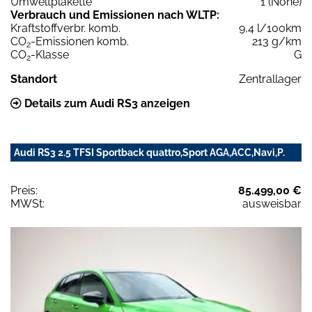
Umweltplakette
1 (None)
Verbrauch und Emissionen nach WLTP:
Kraftstoffverbr. komb.
9,4 l/100km
CO
-Emissionen komb.
213 g/km
2
CO
-Klasse
G
2
Standort
Zentrallager
Details zum Audi RS3 anzeigen
Audi RS3 2.5 TFSI Sportback quattro,Sport AGA,ACC,Navi,P.
Preis:
85.499,00 €
MWSt:
ausweisbar