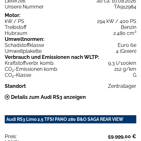
Lieferzeit
ab ca. 10.08.2026
Unsere Nummer
TA912984
Motor:
kW / PS
294 kW / 400 PS
Treibstoff
Benzin
Hubraum
2.480 cm³
Umweltnormen:
Schadstoffklasse
Euro 6e
Umweltplakette
4 (Green)
Verbrauch und Emissionen nach WLTP:
Kraftstoffverbr. komb.
9,3 l/100km
CO
-Emissionen komb.
212 g/km
2
CO
-Klasse
G
2
Standort
Zentrallager
Details zum Audi RS3 anzeigen
Audi RS3 Limo 2.5 TFSI PANO 280 B&O SAGA REAR VIEW
Preis:
59.999,00 €