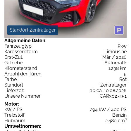
Standort Zentrallager
Allgemeine Daten:
Fahrzeugtyp
Pkw
Karosserieform
Limousine
Erst-Zul.
Mär / 2026
Getriebe
Automatik
Kilometerstand
1.238 km
Anzahl der Türen
5
Farbe
Rot
Standort
Zentrallager
Lieferzeit
ab ca. 10.08.2026
Unsere Nummer
CAR3027451
Motor:
kW / PS
294 kW / 400 PS
Treibstoff
Benzin
Hubraum
2.480 cm³
Umweltnormen: