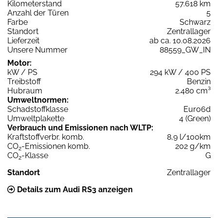
Kilometerstand
57.618 km
Anzahl der Türen
5
Farbe
Schwarz
Standort
Zentrallager
Lieferzeit
ab ca. 10.08.2026
Unsere Nummer
88559_GW_IN
Motor:
kW / PS
294 kW / 400 PS
Treibstoff
Benzin
Hubraum
2.480 cm³
Umweltnormen:
Schadstoffklasse
Euro6d
Umweltplakette
4 (Green)
Verbrauch und Emissionen nach WLTP:
Kraftstoffverbr. komb.
8,9 l/100km
CO
-Emissionen komb.
202 g/km
2
CO
-Klasse
G
2
Standort
Zentrallager
Details zum Audi RS3 anzeigen