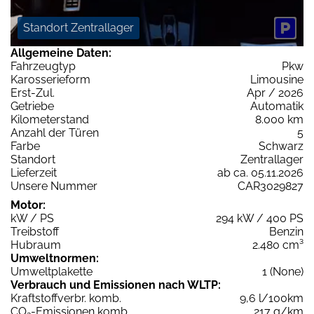
Standort Zentrallager
Allgemeine Daten:
Fahrzeugtyp
Pkw
Karosserieform
Limousine
Erst-Zul.
Apr / 2026
Getriebe
Automatik
Kilometerstand
8.000 km
Anzahl der Türen
5
Farbe
Schwarz
Standort
Zentrallager
Lieferzeit
ab ca. 05.11.2026
Unsere Nummer
CAR3029827
Motor:
kW / PS
294 kW / 400 PS
Treibstoff
Benzin
Hubraum
2.480 cm³
Umweltnormen:
Umweltplakette
1 (None)
Verbrauch und Emissionen nach WLTP:
Kraftstoffverbr. komb.
9,6 l/100km
CO
-Emissionen komb.
217 g/km