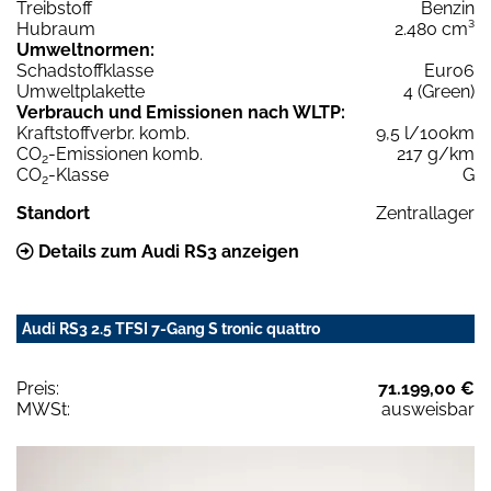
Treibstoff
Benzin
Hubraum
2.480 cm³
Umweltnormen:
Schadstoffklasse
Euro6
Umweltplakette
4 (Green)
Verbrauch und Emissionen nach WLTP:
Kraftstoffverbr. komb.
9,5 l/100km
CO
-Emissionen komb.
217 g/km
2
CO
-Klasse
G
2
Standort
Zentrallager
Details zum Audi RS3 anzeigen
Audi RS3 2.5 TFSI 7-Gang S tronic quattro
Preis:
71.199,00 €
MWSt:
ausweisbar