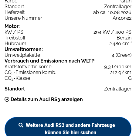
Farbe
Grün
Standort
Zentrallager
Lieferzeit
ab ca. 10.08.2026
Unsere Nummer
A910922
Motor:
kW / PS
294 kW / 400 PS
Treibstoff
Benzin
Hubraum
2.480 cm³
Umweltnormen:
Umweltplakette
4 (Green)
Verbrauch und Emissionen nach WLTP:
Kraftstoffverbr. komb.
9,3 l/100km
CO
-Emissionen komb.
212 g/km
2
CO
-Klasse
G
2
Standort
Zentrallager
Details zum Audi RS3 anzeigen
Weitere Audi RS3 und andere Fahrzeuge
können Sie hier suchen