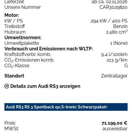
Lieferzeit
ab ca. 02.11.2026
Unsere Nummer
CAR3029820
Motor:
kW / PS
294 kW / 400 PS
Treibstoff
Benzin
Hubraum
2.480 cm³
Umweltnormen:
Umweltplakette
1 (None)
Verbrauch und Emissionen nach WLTP:
Kraftstoffverbr. komb.
9,4 l/100km
CO
-Emissionen komb.
213 g/km
2
CO
-Klasse
G
2
Standort
Zentrallager
Details zum Audi RS3 anzeigen
Audi RS3 RS 3 Sportback qu.S-tronic Schwarzpaket+
Preis:
71.199,00 €
MWSt:
ausweisbar