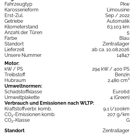
Fahrzeugtyp
Pkw
Karosserieform
Limousine
Erst-Zul.
Sep / 2022
Getriebe
Automatik
Kilometerstand
63.103 km
Anzahl der Türen
5
Farbe
Blau
Standort
Zentrallager
Lieferzeit
ab ca. 10.08.2026
Unsere Nummer
14847
Motor:
kW / PS
294 kW / 400 PS
Treibstoff
Benzin
Hubraum
2.480 cm³
Umweltnormen:
Schadstoffklasse
Euro6d
Umweltplakette
4 (Green)
Verbrauch und Emissionen nach WLTP:
Kraftstoffverbr. komb.
9,1 l/100km
CO
-Emissionen komb.
207 g/km
2
CO
-Klasse
G
2
Standort
Zentrallager