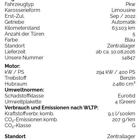
Fahrzeugtyp
Pkw
Karosserieform
Limousine
Erst-Zul.
Sep / 2022
Getriebe
Automatik
Kilometerstand
63.103 km
Anzahl der Türen
5
Farbe
Blau
Standort
Zentrallager
Lieferzeit
ab ca. 10.08.2026
Unsere Nummer
14847
Motor:
kW / PS
294 kW / 400 PS
Treibstoff
Benzin
Hubraum
2.480 cm³
Umweltnormen:
Schadstoffklasse
Euro6d
Umweltplakette
4 (Green)
Verbrauch und Emissionen nach WLTP:
Kraftstoffverbr. komb.
9,1 l/100km
CO
-Emissionen komb.
207 g/km
2
CO
-Klasse
G
2
Standort
Zentrallager