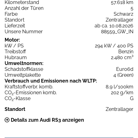
Kilometerstand
57.618 km
Anzahl der Türen
5
Farbe
Schwarz
Standort
Zentrallager
Lieferzeit
ab ca. 10.08.2026
Unsere Nummer
88559_GW_IN
Motor:
kW / PS
294 kW / 400 PS
Treibstoff
Benzin
Hubraum
2.480 cm³
Umweltnormen:
Schadstoffklasse
Euro6d
Umweltplakette
4 (Green)
Verbrauch und Emissionen nach WLTP:
Kraftstoffverbr. komb.
8,9 l/100km
CO
-Emissionen komb.
202 g/km
2
CO
-Klasse
G
2
Standort
Zentrallager
Details zum Audi RS3 anzeigen