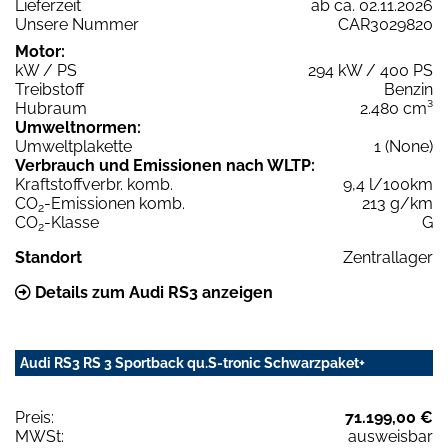
Lieferzeit
ab ca. 02.11.2026
Unsere Nummer
CAR3029820
Motor:
kW / PS
294 kW / 400 PS
Treibstoff
Benzin
Hubraum
2.480 cm³
Umweltnormen:
Umweltplakette
1 (None)
Verbrauch und Emissionen nach WLTP:
Kraftstoffverbr. komb.
9,4 l/100km
CO
-Emissionen komb.
213 g/km
2
CO
-Klasse
G
2
Standort
Zentrallager
Details zum Audi RS3 anzeigen
Audi RS3 RS 3 Sportback qu.S-tronic Schwarzpaket+
Preis:
71.199,00 €
MWSt:
ausweisbar