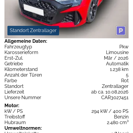
Standort Zentrallager
Allgemeine Daten:
Fahrzeugtyp
Pkw
Karosserieform
Limousine
Erst-Zul.
Mär / 2026
Getriebe
Automatik
Kilometerstand
1.238 km
Anzahl der Türen
5
Farbe
Rot
Standort
Zentrallager
Lieferzeit
ab ca. 10.08.2026
Unsere Nummer
CAR3027451
Motor:
kW / PS
294 kW / 400 PS
Treibstoff
Benzin
Hubraum
2.480 cm³
Umweltnormen: