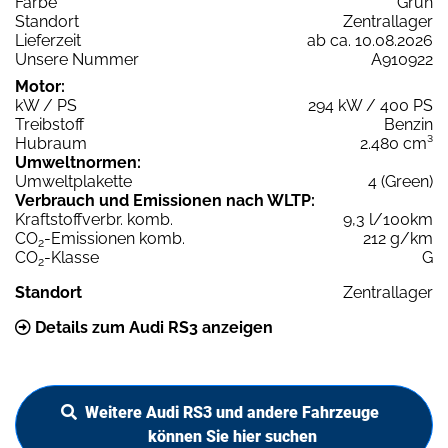
Farbe
Grün
Standort
Zentrallager
Lieferzeit
ab ca. 10.08.2026
Unsere Nummer
A910922
Motor:
kW / PS
294 kW / 400 PS
Treibstoff
Benzin
Hubraum
2.480 cm³
Umweltnormen:
Umweltplakette
4 (Green)
Verbrauch und Emissionen nach WLTP:
Kraftstoffverbr. komb.
9,3 l/100km
CO
-Emissionen komb.
212 g/km
2
CO
-Klasse
G
2
Standort
Zentrallager
Details zum Audi RS3 anzeigen
Weitere Audi RS3 und andere Fahrzeuge
können Sie hier suchen