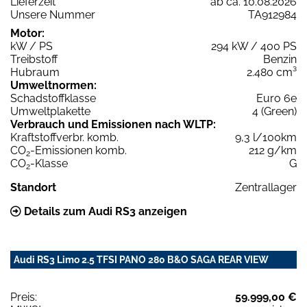
Lieferzeit
ab ca. 10.08.2026
Unsere Nummer
TA912984
Motor:
kW / PS
294 kW / 400 PS
Treibstoff
Benzin
Hubraum
2.480 cm³
Umweltnormen:
Schadstoffklasse
Euro 6e
Umweltplakette
4 (Green)
Verbrauch und Emissionen nach WLTP:
Kraftstoffverbr. komb.
9,3 l/100km
CO
-Emissionen komb.
212 g/km
2
CO
-Klasse
G
2
Standort
Zentrallager
Details zum Audi RS3 anzeigen
Audi RS3 Limo 2.5 TFSI PANO 280 B&O SAGA REAR VIEW
Preis:
59.999,00 €