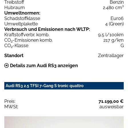
Treibstoff
Benzin
Hubraum
2.480 cm³
Umweltnormen:
Schadstoffklasse
Euro6
Umweltplakette
4 (Green)
Verbrauch und Emissionen nach WLTP:
Kraftstoffverbr. komb.
9,5 l/100km
CO
-Emissionen komb.
217 g/km
2
CO
-Klasse
G
2
Standort
Zentrallager
Details zum Audi RS3 anzeigen
Audi RS3 2.5 TFSI 7-Gang S tronic quattro
Preis:
71.199,00 €
MWSt:
ausweisbar