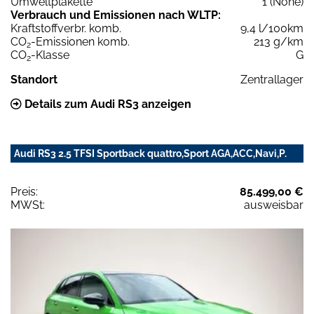
Umweltplakette
1 (None)
Verbrauch und Emissionen nach WLTP:
Kraftstoffverbr. komb.
9,4 l/100km
CO
-Emissionen komb.
213 g/km
2
CO
-Klasse
G
2
Standort
Zentrallager
Details zum Audi RS3 anzeigen
Audi RS3 2.5 TFSI Sportback quattro,Sport AGA,ACC,Navi,P.
Preis:
85.499,00 €
MWSt:
ausweisbar