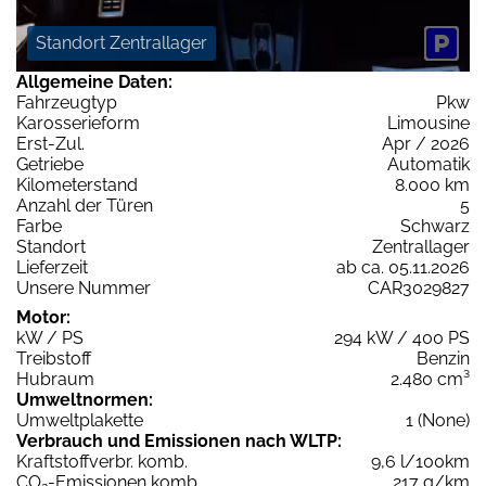
Standort Zentrallager
Allgemeine Daten:
Fahrzeugtyp
Pkw
Karosserieform
Limousine
Erst-Zul.
Apr / 2026
Getriebe
Automatik
Kilometerstand
8.000 km
Anzahl der Türen
5
Farbe
Schwarz
Standort
Zentrallager
Lieferzeit
ab ca. 05.11.2026
Unsere Nummer
CAR3029827
Motor:
kW / PS
294 kW / 400 PS
Treibstoff
Benzin
Hubraum
2.480 cm³
Umweltnormen:
Umweltplakette
1 (None)
Verbrauch und Emissionen nach WLTP:
Kraftstoffverbr. komb.
9,6 l/100km
CO
-Emissionen komb.
217 g/km