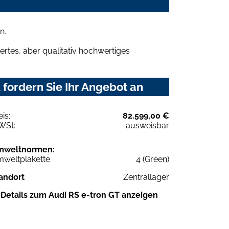
n.
rtes, aber qualitativ hochwertiges
fordern Sie Ihr Angebot an
eis:
82.599,00 €
WSt:
ausweisbar
mweltnormen:
weltplakette
4 (Green)
andort
Zentrallager
Details zum Audi RS e-tron GT anzeigen