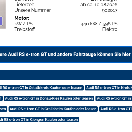
Lieferzeit
ab ca. 10.08.2026
Unsere Nummer
902017
Motor:
kW / PS
440 kW / 598 PS
Treibstoff
Elektro
ere Audi RS e-tron GT und andere Fahrzeuge können Sie hier
i RS e-tron GT in Ostalbkreis Kaufen oder leasen
Audi RS e-tron GT in Kreis
n
Audi RS e-tron GT in Donau-Ries Kaufen oder leasen
Audi RS e-tron GT in
asen
Audi RS e-tron GT in Grailsheim Kaufen oder leasen
Audi RS e-tron GT 
di RS e-tron GT in Giengen Kaufen oder leasen