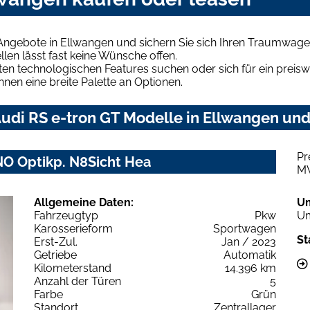
Angebote in Ellwangen und sichern Sie sich Ihren Traumwage
len lässt fast keine Wünsche offen.
en technologischen Features suchen oder sich für ein preiswe
hnen eine breite Palette an Optionen.
di RS e-tron GT Modelle in Ellwangen und 
Pr
NO Optikp. N8Sicht Hea
M
Allgemeine Daten:
U
Fahrzeugtyp
Pkw
Um
Karosserieform
Sportwagen
St
Erst-Zul.
Jan / 2023
Getriebe
Automatik
Kilometerstand
14.396 km
Anzahl der Türen
5
Farbe
Grün
Standort
Zentrallager