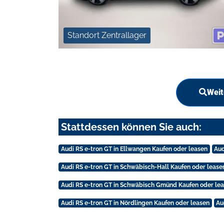
Standort Zentrallager
Weit
Stattdessen können Sie auch:
Audi RS e-tron GT in Ellwangen Kaufen oder leasen
Aud
Audi RS e-tron GT in Schwäbisch-Hall Kaufen oder lease
Audi RS e-tron GT in Schwäbisch Gmünd Kaufen oder le
Audi RS e-tron GT in Nördlingen Kaufen oder leasen
Au