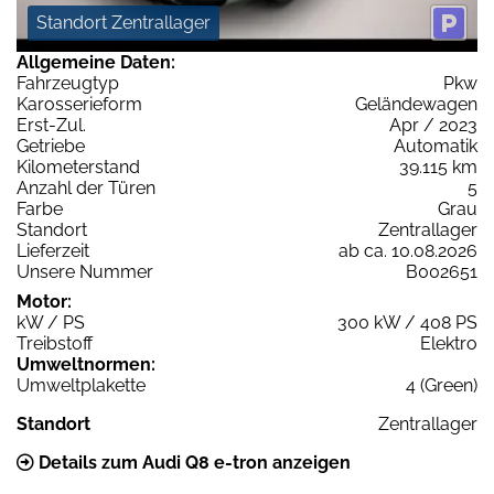
Standort Zentrallager
Allgemeine Daten:
Fahrzeugtyp
Pkw
Karosserieform
Geländewagen
Erst-Zul.
Apr / 2023
Getriebe
Automatik
Kilometerstand
39.115 km
Anzahl der Türen
5
Farbe
Grau
Standort
Zentrallager
Lieferzeit
ab ca. 10.08.2026
Unsere Nummer
B002651
Motor:
kW / PS
300 kW / 408 PS
Treibstoff
Elektro
Umweltnormen:
Umweltplakette
4 (Green)
Standort
Zentrallager
Details zum Audi Q8 e-tron anzeigen