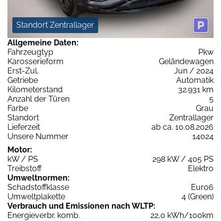
Standort Zentrallager
Allgemeine Daten:
Fahrzeugtyp
Pkw
Karosserieform
Geländewagen
Erst-Zul.
Jun / 2024
Getriebe
Automatik
Kilometerstand
32.931 km
Anzahl der Türen
5
Farbe
Grau
Standort
Zentrallager
Lieferzeit
ab ca. 10.08.2026
Unsere Nummer
14024
Motor:
kW / PS
298 kW / 405 PS
Treibstoff
Elektro
Umweltnormen:
Schadstoffklasse
Euro6
Umweltplakette
4 (Green)
Verbrauch und Emissionen nach WLTP:
Energieverbr. komb.
22,0 kWh/100km