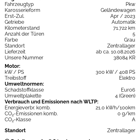
Fahrzeugtyp
Pkw
Karosserieform
Geländewagen
Erst-Zul.
Apr / 2023
Getriebe
Automatik
Kilometerstand
71.722 km
Anzahl der Türen
5
Farbe
Grau
Standort
Zentrallager
Lieferzeit
ab ca. 10.08.2026
Unsere Nummer
38084 KR
Motor:
kW / PS
300 kW / 408 PS
Treibstoff
Elektro
Umweltnormen:
Schadstoffklasse
Euro6
Umweltplakette
4 (Green)
Verbrauch und Emissionen nach WLTP:
Energieverbr. komb.
21,0 kWh/100km
CO
-Emissionen komb.
0 g/km
2
CO
-Klasse
A
2
Standort
Zentrallager