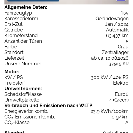
Allgemeine Daten:
Fahrzeugtyp
Pkw
Karosserieform
Geländewagen
Erst-Zul.
Jan / 2024
Getriebe
Automatik
Kilometerstand
63.437 km
Anzahl der Türen
5
Farbe
Grau
Standort
Zentrallager
Lieferzeit
ab ca. 10.08.2026
Unsere Nummer
37915 KR
Motor:
kW / PS
300 kW / 408 PS
Treibstoff
Elektro
Umweltnormen:
Schadstoffklasse
Euro6
Umweltplakette
4 (Green)
Verbrauch und Emissionen nach WLTP:
Energieverbr. komb.
23,9 kWh/100km
CO
-Emissionen komb.
0 g/km
2
CO
-Klasse
A
2
Standort
Zentrallager