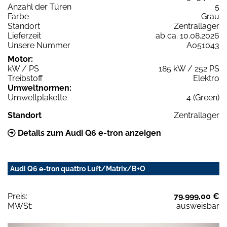
Anzahl der Türen
5
Farbe
Grau
Standort
Zentrallager
Lieferzeit
ab ca. 10.08.2026
Unsere Nummer
A051043
Motor:
kW / PS
185 kW / 252 PS
Treibstoff
Elektro
Umweltnormen:
Umweltplakette
4 (Green)
Standort
Zentrallager
Details zum Audi Q6 e-tron anzeigen
Audi Q6 e-tron quattro Luft/Matrix/B+O
Preis:
79.999,00 €
MWSt:
ausweisbar