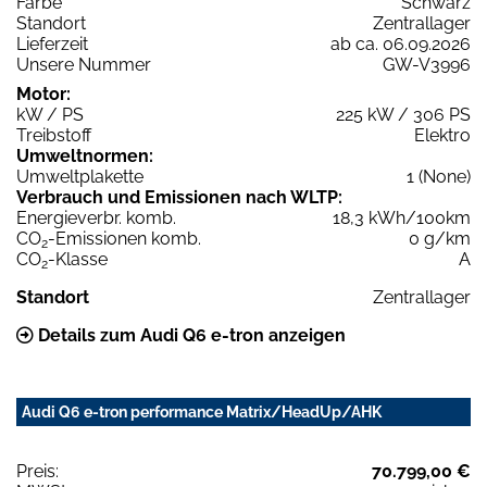
Farbe
Schwarz
Standort
Zentrallager
Lieferzeit
ab ca. 06.09.2026
Unsere Nummer
GW-V3996
Motor:
kW / PS
225 kW / 306 PS
Treibstoff
Elektro
Umweltnormen:
Umweltplakette
1 (None)
Verbrauch und Emissionen nach WLTP:
Energieverbr. komb.
18,3 kWh/100km
CO
-Emissionen komb.
0 g/km
2
CO
-Klasse
A
2
Standort
Zentrallager
Details zum Audi Q6 e-tron anzeigen
Audi Q6 e-tron performance Matrix/HeadUp/AHK
Preis:
70.799,00 €