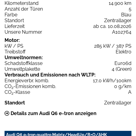
Kilometerstand
14.900 km
Anzahl der Türen
5
Farbe
Blau
Standort
Zentrallager
Lieferzeit
ab ca. 10.08.2026
Unsere Nummer
A102764
Motor:
kW / PS
285 kW / 387 PS
Treibstoff
Elektro
Umweltnormen:
Schadstoffklasse
Euro6d
Umweltplakette
4 (Green)
Verbrauch und Emissionen nach WLTP:
Energieverbr. komb.
17,0 kWh/100km
CO
-Emissionen komb.
0 g/km
2
CO
-Klasse
A
2
Standort
Zentrallager
Details zum Audi Q6 e-tron anzeigen
Audi Q6 e-tron quattro Matrix/HeadUp/B+O/AHK