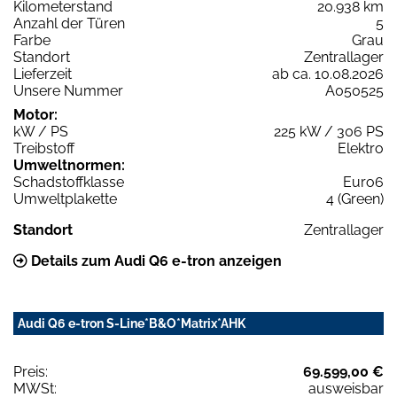
Kilometerstand
20.938 km
Anzahl der Türen
5
Farbe
Grau
Standort
Zentrallager
Lieferzeit
ab ca. 10.08.2026
Unsere Nummer
A050525
Motor:
kW / PS
225 kW / 306 PS
Treibstoff
Elektro
Umweltnormen:
Schadstoffklasse
Euro6
Umweltplakette
4 (Green)
Standort
Zentrallager
Details zum Audi Q6 e-tron anzeigen
Audi Q6 e-tron S-Line*B&O*Matrix*AHK
Preis:
69.599,00 €
MWSt:
ausweisbar