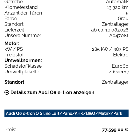
Getriebe
Automatik
Kilometerstand
13.320 km
Anzahl der Türen
5
Farbe
Grau
Standort
Zentrallager
Lieferzeit
ab ca. 10.08.2026
Unsere Nummer
A047081
Motor:
kW / PS
285 kW / 387 PS
Treibstoff
Elektro
Umweltnormen:
Schadstoffklasse
Euro6d
Umweltplakette
4 (Green)
Standort
Zentrallager
Details zum Audi Q6 e-tron anzeigen
Audi Q6 e-tron Q S line Luft/Pano/AHK/B&O/Matrix/Park
Preis:
77.599,00 €