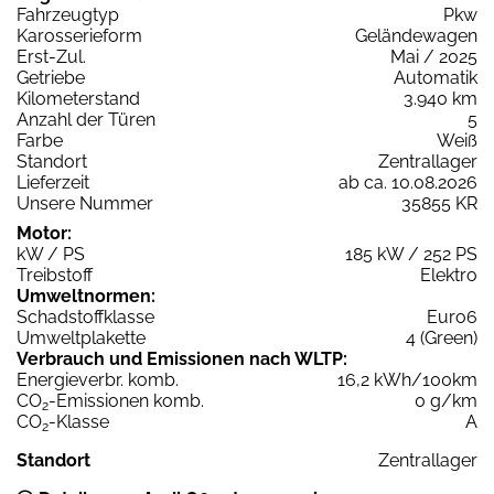
Fahrzeugtyp
Pkw
Karosserieform
Geländewagen
Erst-Zul.
Mai / 2025
Getriebe
Automatik
Kilometerstand
3.940 km
Anzahl der Türen
5
Farbe
Weiß
Standort
Zentrallager
Lieferzeit
ab ca. 10.08.2026
Unsere Nummer
35855 KR
Motor:
kW / PS
185 kW / 252 PS
Treibstoff
Elektro
Umweltnormen:
Schadstoffklasse
Euro6
Umweltplakette
4 (Green)
Verbrauch und Emissionen nach WLTP:
Energieverbr. komb.
16,2 kWh/100km
CO
-Emissionen komb.
0 g/km
2
CO
-Klasse
A
2
Standort
Zentrallager