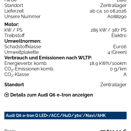
Standort
Zentrallager
Lieferzeit
ab ca. 10.08.2026
Unsere Nummer
A088290
Motor:
kW / PS
285 kW / 387 PS
Treibstoff
Elektro
Umweltnormen:
Schadstoffklasse
Euro6
Umweltplakette
4 (Green)
Verbrauch und Emissionen nach WLTP:
Energieverbr. komb.
18,9 kWh/100km
CO
-Emissionen komb.
0 g/km
2
CO
-Klasse
A
2
Standort
Zentrallager
Details zum Audi Q6 e-tron anzeigen
Audi Q6 e-tron Q LED+/ACC/HuD/360°/Navi/AHK