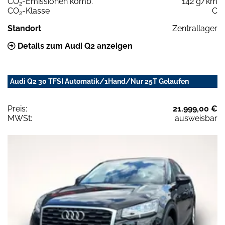
CO
-Emissionen komb.
142 g/km
2
CO
-Klasse
C
2
Standort
Zentrallager
Details zum Audi Q2 anzeigen
Audi Q2 30 TFSI Automatik/1Hand/Nur 25T Gelaufen
Preis:
21.999,00 €
MWSt:
ausweisbar