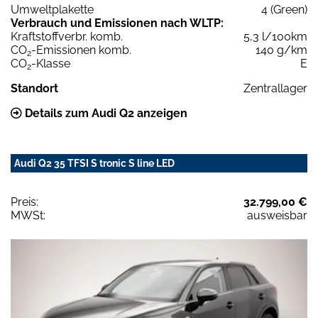
Umweltplakette
4 (Green)
Verbrauch und Emissionen nach WLTP:
Kraftstoffverbr. komb.
5,3 l/100km
CO
-Emissionen komb.
140 g/km
2
CO
-Klasse
E
2
Standort
Zentrallager
Details zum Audi Q2 anzeigen
Audi Q2 35 TFSI S tronic S line LED
Preis:
32.799,00 €
MWSt:
ausweisbar