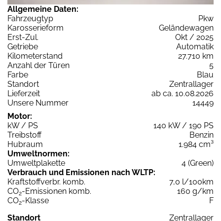
Allgemeine Daten:
Fahrzeugtyp
Pkw
Karosserieform
Geländewagen
Erst-Zul.
Okt / 2025
Getriebe
Automatik
Kilometerstand
27.710 km
Anzahl der Türen
5
Farbe
Blau
Standort
Zentrallager
Lieferzeit
ab ca. 10.08.2026
Unsere Nummer
14449
Motor:
kW / PS
140 kW / 190 PS
Treibstoff
Benzin
Hubraum
1.984 cm³
Umweltnormen:
Umweltplakette
4 (Green)
Verbrauch und Emissionen nach WLTP:
Kraftstoffverbr. komb.
7,0 l/100km
CO
-Emissionen komb.
160 g/km
2
CO
-Klasse
F
2
Standort
Zentrallager