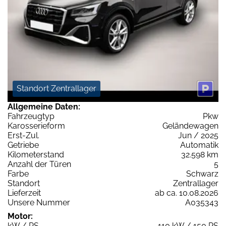
Standort Zentrallager
Allgemeine Daten:
Fahrzeugtyp
Pkw
Karosserieform
Geländewagen
Erst-Zul.
Jun / 2025
Getriebe
Automatik
Kilometerstand
32.598 km
Anzahl der Türen
5
Farbe
Schwarz
Standort
Zentrallager
Lieferzeit
ab ca. 10.08.2026
Unsere Nummer
A035343
Motor:
kW / PS
110 kW / 150 PS