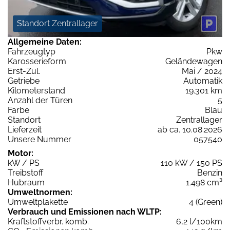
Standort Zentrallager
Allgemeine Daten:
Fahrzeugtyp
Pkw
Karosserieform
Geländewagen
Erst-Zul.
Mai / 2024
Getriebe
Automatik
Kilometerstand
19.301 km
Anzahl der Türen
5
Farbe
Blau
Standort
Zentrallager
Lieferzeit
ab ca. 10.08.2026
Unsere Nummer
057540
Motor:
kW / PS
110 kW / 150 PS
Treibstoff
Benzin
Hubraum
1.498 cm³
Umweltnormen:
Umweltplakette
4 (Green)
Verbrauch und Emissionen nach WLTP:
Kraftstoffverbr. komb.
6,2 l/100km