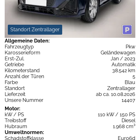
Standort Zentrallager
Allgemeine Daten:
Fahrzeugtyp
Pkw
Karosserieform
Geländewagen
Erst-Zul.
Jan / 2023
Getriebe
Automatik
Kilometerstand
38.542 km
Anzahl der Türen
5
Farbe
Blau
Standort
Zentrallager
Lieferzeit
ab ca. 10.08.2026
Unsere Nummer
14407
Motor:
kW / PS
110 kW / 150 PS
Treibstoff
Diesel
Hubraum
1.968 cm³
Umweltnormen:
Schadstoffklasse
Euro6d