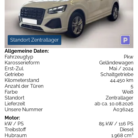
Standort Zentrallager
Allgemeine Daten:
Fahrzeugtyp
Pkw
Karosserieform
Geländewagen
Erst-Zul.
Mai / 2024
Getriebe
Schaltgetriebe
Kilometerstand
44.450 km
Anzahl der Türen
5
Farbe
Weiß
Standort
Zentrallager
Lieferzeit
ab ca. 10.08.2026
Unsere Nummer
A036245
Motor:
kW / PS
85 kW / 116 PS
Treibstoff
Diesel
Hubraum
1.968 cm³