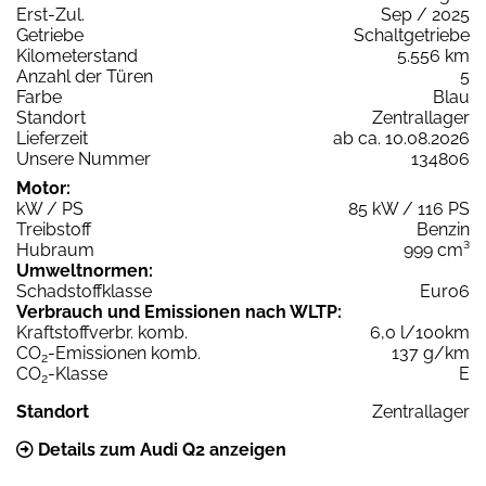
Erst-Zul.
Sep / 2025
Getriebe
Schaltgetriebe
Kilometerstand
5.556 km
Anzahl der Türen
5
Farbe
Blau
Standort
Zentrallager
Lieferzeit
ab ca. 10.08.2026
Unsere Nummer
134806
Motor:
kW / PS
85 kW / 116 PS
Treibstoff
Benzin
Hubraum
999 cm³
Umweltnormen:
Schadstoffklasse
Euro6
Verbrauch und Emissionen nach WLTP:
Kraftstoffverbr. komb.
6,0 l/100km
CO
-Emissionen komb.
137 g/km
2
CO
-Klasse
E
2
Standort
Zentrallager
Details zum Audi Q2 anzeigen