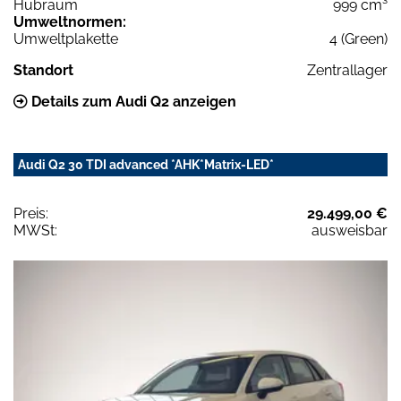
Hubraum
999 cm³
Umweltnormen:
Umweltplakette
4 (Green)
Standort
Zentrallager
Details zum Audi Q2 anzeigen
Audi Q2 30 TDI advanced *AHK*Matrix-LED*
Preis:
29.499,00 €
MWSt:
ausweisbar