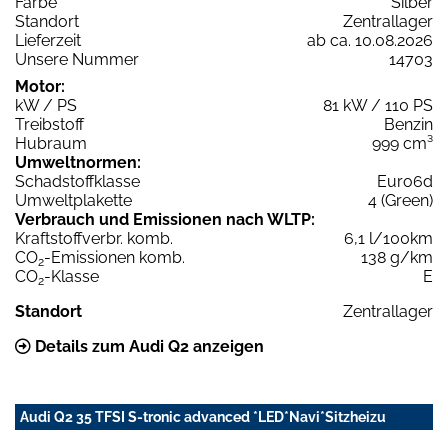
Farbe
Silber
Standort
Zentrallager
Lieferzeit
ab ca. 10.08.2026
Unsere Nummer
14703
Motor:
kW / PS
81 kW / 110 PS
Treibstoff
Benzin
Hubraum
999 cm³
Umweltnormen:
Schadstoffklasse
Euro6d
Umweltplakette
4 (Green)
Verbrauch und Emissionen nach WLTP:
Kraftstoffverbr. komb.
6,1 l/100km
CO
-Emissionen komb.
138 g/km
2
CO
-Klasse
E
2
Standort
Zentrallager
Details zum Audi Q2 anzeigen
Audi Q2 35 TFSI S-tronic advanced *LED*Navi*Sitzheizu