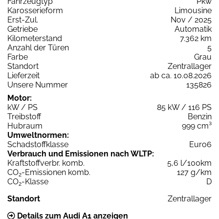
Fahrzeugtyp
Pkw
Karosserieform
Limousine
Erst-Zul.
Nov / 2025
Getriebe
Automatik
Kilometerstand
7.362 km
Anzahl der Türen
5
Farbe
Grau
Standort
Zentrallager
Lieferzeit
ab ca. 10.08.2026
Unsere Nummer
135826
Motor:
kW / PS
85 kW / 116 PS
Treibstoff
Benzin
Hubraum
999 cm³
Umweltnormen:
Schadstoffklasse
Euro6
Verbrauch und Emissionen nach WLTP:
Kraftstoffverbr. komb.
5,6 l/100km
CO
-Emissionen komb.
127 g/km
2
CO
-Klasse
D
2
Standort
Zentrallager
Details zum Audi A1 anzeigen