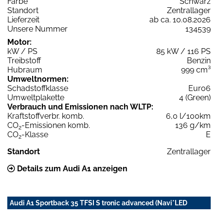
Farbe
Schwarz
Standort
Zentrallager
Lieferzeit
ab ca. 10.08.2026
Unsere Nummer
134539
Motor:
kW / PS
85 kW / 116 PS
Treibstoff
Benzin
Hubraum
999 cm³
Umweltnormen:
Schadstoffklasse
Euro6
Umweltplakette
4 (Green)
Verbrauch und Emissionen nach WLTP:
Kraftstoffverbr. komb.
6,0 l/100km
CO
-Emissionen komb.
136 g/km
2
CO
-Klasse
E
2
Standort
Zentrallager
Details zum Audi A1 anzeigen
Audi A1 Sportback 35 TFSI S tronic advanced (Navi*LED