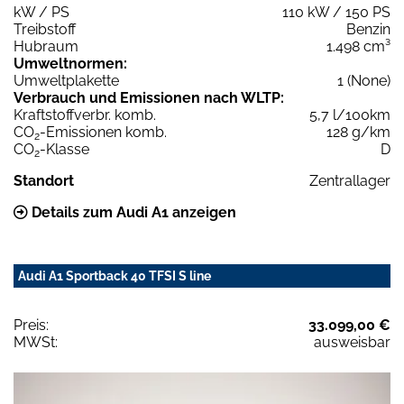
kW / PS
110 kW / 150 PS
Treibstoff
Benzin
Hubraum
1.498 cm³
Umweltnormen:
Umweltplakette
1 (None)
Verbrauch und Emissionen nach WLTP:
Kraftstoffverbr. komb.
5,7 l/100km
CO
-Emissionen komb.
128 g/km
2
CO
-Klasse
D
2
Standort
Zentrallager
Details zum Audi A1 anzeigen
Audi A1 Sportback 40 TFSI S line
Preis:
33.099,00 €
MWSt:
ausweisbar