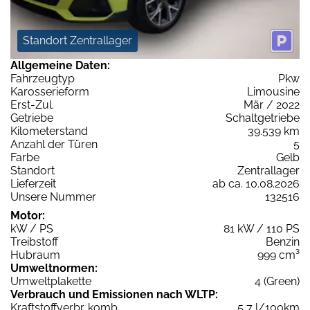
Standort Zentrallager
Allgemeine Daten:
Fahrzeugtyp
Pkw
Karosserieform
Limousine
Erst-Zul.
Mär / 2022
Getriebe
Schaltgetriebe
Kilometerstand
39.539 km
Anzahl der Türen
5
Farbe
Gelb
Standort
Zentrallager
Lieferzeit
ab ca. 10.08.2026
Unsere Nummer
132516
Motor:
kW / PS
81 kW / 110 PS
Treibstoff
Benzin
Hubraum
999 cm³
Umweltnormen:
Umweltplakette
4 (Green)
Verbrauch und Emissionen nach WLTP:
Kraftstoffverbr. komb.
5,7 l/100km