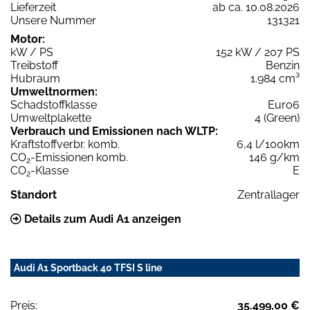
Lieferzeit
ab ca. 10.08.2026
Unsere Nummer
131321
Motor:
kW / PS
152 kW / 207 PS
Treibstoff
Benzin
Hubraum
1.984 cm³
Umweltnormen:
Schadstoffklasse
Euro6
Umweltplakette
4 (Green)
Verbrauch und Emissionen nach WLTP:
Kraftstoffverbr. komb.
6,4 l/100km
CO
-Emissionen komb.
146 g/km
2
CO
-Klasse
E
2
Standort
Zentrallager
Details zum Audi A1 anzeigen
Audi A1 Sportback 40 TFSI S line
Preis:
35.499,00 €