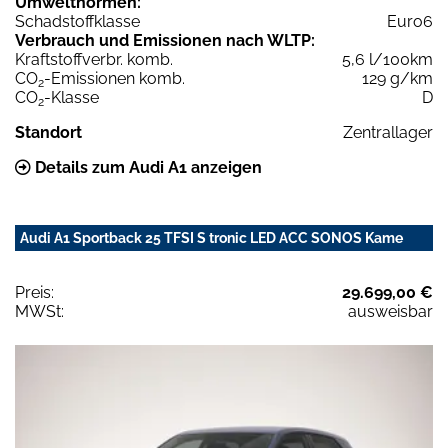
Umweltnormen:
Schadstoffklasse
Euro6
Verbrauch und Emissionen nach WLTP:
Kraftstoffverbr. komb.
5,6 l/100km
CO
-Emissionen komb.
129 g/km
2
CO
-Klasse
D
2
Standort
Zentrallager
Details zum Audi A1 anzeigen
Audi A1 Sportback 25 TFSI S tronic LED ACC SONOS Kame
Preis:
29.699,00 €
MWSt:
ausweisbar