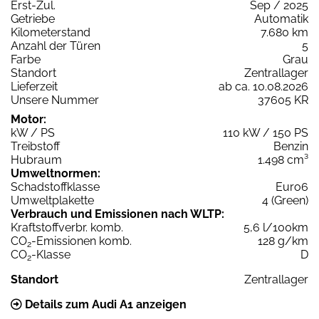
Erst-Zul.
Sep / 2025
Getriebe
Automatik
Kilometerstand
7.680 km
Anzahl der Türen
5
Farbe
Grau
Standort
Zentrallager
Lieferzeit
ab ca. 10.08.2026
Unsere Nummer
37605 KR
Motor:
kW / PS
110 kW / 150 PS
Treibstoff
Benzin
Hubraum
1.498 cm³
Umweltnormen:
Schadstoffklasse
Euro6
Umweltplakette
4 (Green)
Verbrauch und Emissionen nach WLTP:
Kraftstoffverbr. komb.
5,6 l/100km
CO
-Emissionen komb.
128 g/km
2
CO
-Klasse
D
2
Standort
Zentrallager
Details zum Audi A1 anzeigen