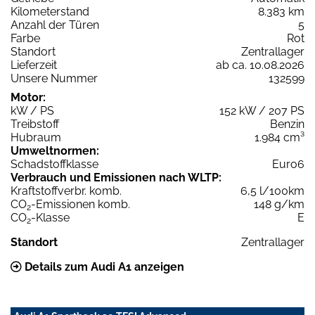
Kilometerstand
8.383 km
Anzahl der Türen
5
Farbe
Rot
Standort
Zentrallager
Lieferzeit
ab ca. 10.08.2026
Unsere Nummer
132599
Motor:
kW / PS
152 kW / 207 PS
Treibstoff
Benzin
Hubraum
1.984 cm³
Umweltnormen:
Schadstoffklasse
Euro6
Verbrauch und Emissionen nach WLTP:
Kraftstoffverbr. komb.
6,5 l/100km
CO
-Emissionen komb.
148 g/km
2
CO
-Klasse
E
2
Standort
Zentrallager
Details zum Audi A1 anzeigen