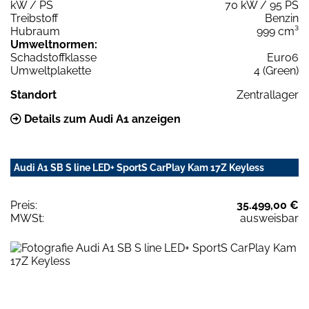
kW / PS
70 kW / 95 PS
Treibstoff
Benzin
Hubraum
999 cm³
Umweltnormen:
Schadstoffklasse
Euro6
Umweltplakette
4 (Green)
Standort
Zentrallager
Details zum Audi A1 anzeigen
Audi A1 SB S line LED+ SportS CarPlay Kam 17Z Keyless
Preis:
35.499,00 €
MWSt:
ausweisbar