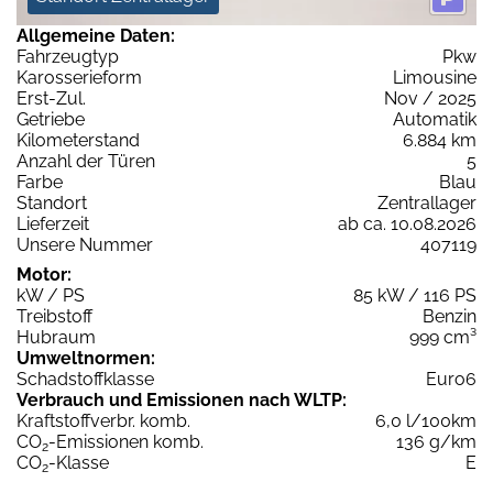
Allgemeine Daten:
Fahrzeugtyp
Pkw
Karosserieform
Limousine
Erst-Zul.
Nov / 2025
Getriebe
Automatik
Kilometerstand
6.884 km
Anzahl der Türen
5
Farbe
Blau
Standort
Zentrallager
Lieferzeit
ab ca. 10.08.2026
Unsere Nummer
407119
Motor:
kW / PS
85 kW / 116 PS
Treibstoff
Benzin
Hubraum
999 cm³
Umweltnormen:
Schadstoffklasse
Euro6
Verbrauch und Emissionen nach WLTP:
Kraftstoffverbr. komb.
6,0 l/100km
CO
-Emissionen komb.
136 g/km
2
CO
-Klasse
E
2