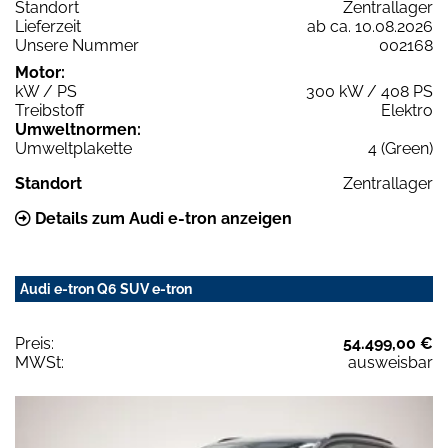
Standort
Zentrallager
Lieferzeit
ab ca. 10.08.2026
Unsere Nummer
002168
Motor:
kW / PS
300 kW / 408 PS
Treibstoff
Elektro
Umweltnormen:
Umweltplakette
4 (Green)
Standort
Zentrallager
Details zum Audi e-tron anzeigen
Audi e-tron Q6 SUV e-tron
Preis:
54.499,00 €
MWSt:
ausweisbar