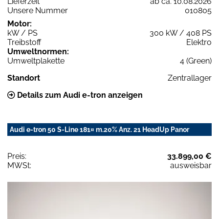
Lieferzeit
ab ca. 10.08.2026
Unsere Nummer
010805
Motor:
kW / PS
300 kW / 408 PS
Treibstoff
Elektro
Umweltnormen:
Umweltplakette
4 (Green)
Standort
Zentrallager
Details zum Audi e-tron anzeigen
Audi e-tron 50 S-Line 181¤ m.20% Anz. 21 HeadUp Panor
Preis:
33.899,00 €
MWSt:
ausweisbar