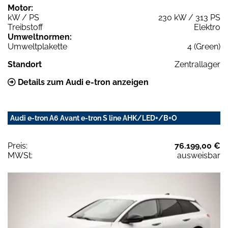
Motor:
kW / PS
230 kW / 313 PS
Treibstoff
Elektro
Umweltnormen:
Umweltplakette
4 (Green)
Standort
Zentrallager
Details zum Audi e-tron anzeigen
Audi e-tron A6 Avant e-tron S line AHK/LED+/B+O
Preis:
76.199,00 €
MWSt:
ausweisbar