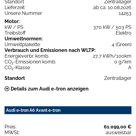
Standort
Zentrallager
Lieferzeit
ab ca. 10.08.2026
Unsere Nummer
14253
Motor:
kW / PS
370 kW / 503 PS
Treibstoff
Elektro
Umweltnormen:
Umweltplakette
4 (Green)
Verbrauch und Emissionen nach WLTP:
Energieverbr. komb.
27,7 kWh/100km
CO
-Emissionen komb.
0 g/km
2
CO
-Klasse
A
2
Standort
Zentrallager
Details zum Audi e-tron anzeigen
Audi e-tron A6 Avant e-tron
Preis:
61.099,00 €
MWSt:
ausweisbar