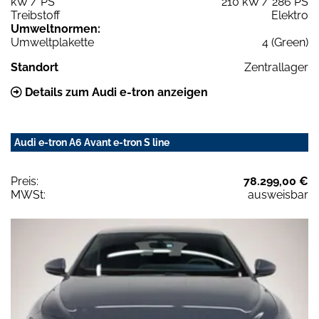
kW / PS
210 kW / 286 PS
Treibstoff
Elektro
Umweltnormen:
Umweltplakette
4 (Green)
Standort
Zentrallager
Details zum Audi e-tron anzeigen
Audi e-tron A6 Avant e-tron S line
Preis:
78.299,00 €
MWSt:
ausweisbar