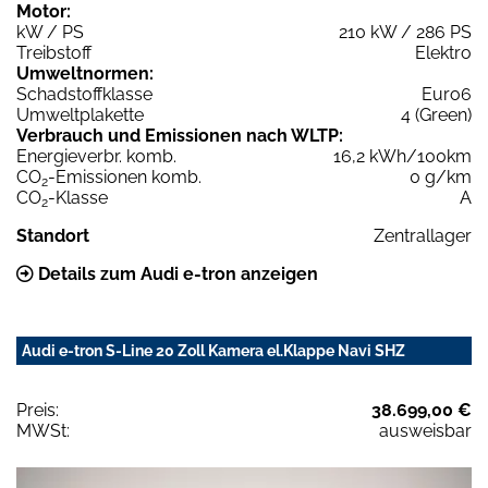
Motor:
kW / PS
210 kW / 286 PS
Treibstoff
Elektro
Umweltnormen:
Schadstoffklasse
Euro6
Umweltplakette
4 (Green)
Verbrauch und Emissionen nach WLTP:
Energieverbr. komb.
16,2 kWh/100km
CO
-Emissionen komb.
0 g/km
2
CO
-Klasse
A
2
Standort
Zentrallager
Details zum Audi e-tron anzeigen
Audi e-tron S-Line 20 Zoll Kamera el.Klappe Navi SHZ
Preis:
38.699,00 €
MWSt:
ausweisbar