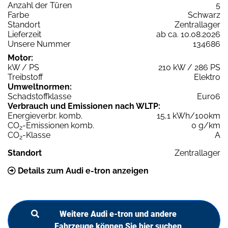
Anzahl der Türen
5
Farbe
Schwarz
Standort
Zentrallager
Lieferzeit
ab ca. 10.08.2026
Unsere Nummer
134686
Motor:
kW / PS
210 kW / 286 PS
Treibstoff
Elektro
Umweltnormen:
Schadstoffklasse
Euro6
Verbrauch und Emissionen nach WLTP:
Energieverbr. komb.
15,1 kWh/100km
CO
-Emissionen komb.
0 g/km
2
CO
-Klasse
A
2
Standort
Zentrallager
Details zum Audi e-tron anzeigen
Weitere Audi e-tron und andere
Fahrzeuge können Sie hier suchen