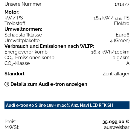
Unsere Nummer
131477
Motor:
kW / PS
185 kW / 252 PS
Treibstoff
Elektro
Umweltnormen:
Schadstoffklasse
Euro6
Umweltplakette
4 (Green)
Verbrauch und Emissionen nach WLTP:
Energieverbr. komb.
16,3 kWh/100km
CO
-Emissionen komb.
0 g/km
2
CO
-Klasse
A
2
Standort
Zentrallager
Details zum Audi e-tron anzeigen
Audi e-tron 50 S line 188¤ m.20% Anz. Navi LED RFK SH
Preis:
35.099,00 €
MWSt:
ausweisbar