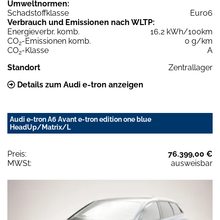
Umweltnormen:
Schadstoffklasse
Euro6
Verbrauch und Emissionen nach WLTP:
Energieverbr. komb.
16,2 kWh/100km
CO
-Emissionen komb.
0 g/km
2
CO
-Klasse
A
2
Standort
Zentrallager
Details zum Audi e-tron anzeigen
Audi e-tron A6 Avant e-tron edition one blue
HeadUp/Matrix/L
Preis:
76.399,00 €
MWSt:
ausweisbar