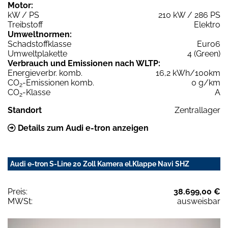
Motor:
kW / PS
210 kW / 286 PS
Treibstoff
Elektro
Umweltnormen:
Schadstoffklasse
Euro6
Umweltplakette
4 (Green)
Verbrauch und Emissionen nach WLTP:
Energieverbr. komb.
16,2 kWh/100km
CO
-Emissionen komb.
0 g/km
2
CO
-Klasse
A
2
Standort
Zentrallager
Details zum Audi e-tron anzeigen
Audi e-tron S-Line 20 Zoll Kamera el.Klappe Navi SHZ
Preis:
38.699,00 €
MWSt:
ausweisbar