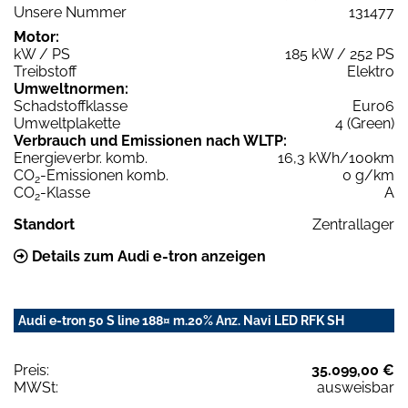
Unsere Nummer
131477
Motor:
kW / PS
185 kW / 252 PS
Treibstoff
Elektro
Umweltnormen:
Schadstoffklasse
Euro6
Umweltplakette
4 (Green)
Verbrauch und Emissionen nach WLTP:
Energieverbr. komb.
16,3 kWh/100km
CO
-Emissionen komb.
0 g/km
2
CO
-Klasse
A
2
Standort
Zentrallager
Details zum Audi e-tron anzeigen
Audi e-tron 50 S line 188¤ m.20% Anz. Navi LED RFK SH
Preis:
35.099,00 €
MWSt:
ausweisbar