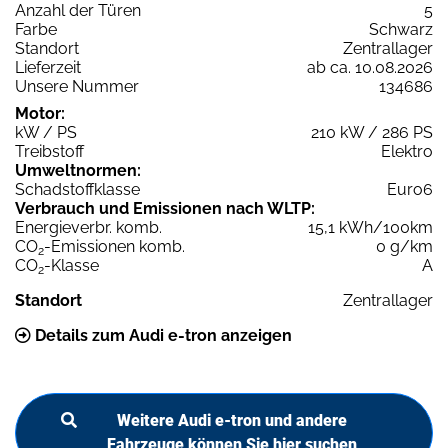
Anzahl der Türen
5
Farbe
Schwarz
Standort
Zentrallager
Lieferzeit
ab ca. 10.08.2026
Unsere Nummer
134686
Motor:
kW / PS
210 kW / 286 PS
Treibstoff
Elektro
Umweltnormen:
Schadstoffklasse
Euro6
Verbrauch und Emissionen nach WLTP:
Energieverbr. komb.
15,1 kWh/100km
CO
-Emissionen komb.
0 g/km
2
CO
-Klasse
A
2
Standort
Zentrallager
Details zum Audi e-tron anzeigen
Weitere Audi e-tron und andere
Fahrzeuge können Sie hier suchen