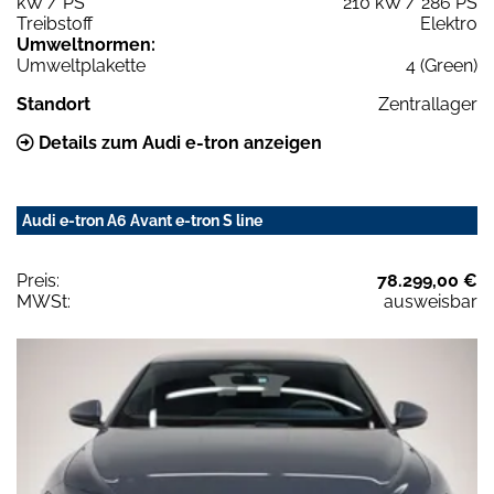
kW / PS
210 kW / 286 PS
Treibstoff
Elektro
Umweltnormen:
Umweltplakette
4 (Green)
Standort
Zentrallager
Details zum Audi e-tron anzeigen
Audi e-tron A6 Avant e-tron S line
Preis:
78.299,00 €
MWSt:
ausweisbar