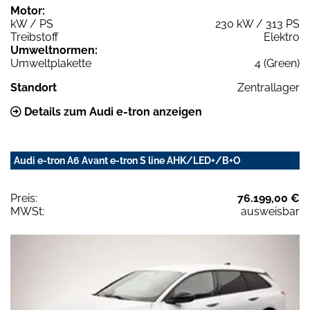
Motor:
kW / PS
230 kW / 313 PS
Treibstoff
Elektro
Umweltnormen:
Umweltplakette
4 (Green)
Standort
Zentrallager
Details zum Audi e-tron anzeigen
Audi e-tron A6 Avant e-tron S line AHK/LED+/B+O
Preis:
76.199,00 €
MWSt:
ausweisbar