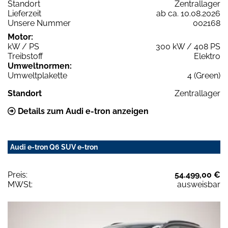
Standort
Zentrallager
Lieferzeit
ab ca. 10.08.2026
Unsere Nummer
002168
Motor:
kW / PS
300 kW / 408 PS
Treibstoff
Elektro
Umweltnormen:
Umweltplakette
4 (Green)
Standort
Zentrallager
Details zum Audi e-tron anzeigen
Audi e-tron Q6 SUV e-tron
Preis:
54.499,00 €
MWSt:
ausweisbar