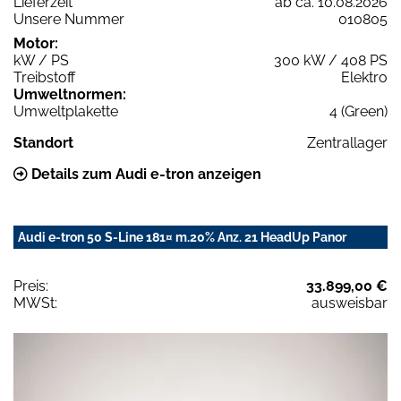
Lieferzeit
ab ca. 10.08.2026
Unsere Nummer
010805
Motor:
kW / PS
300 kW / 408 PS
Treibstoff
Elektro
Umweltnormen:
Umweltplakette
4 (Green)
Standort
Zentrallager
Details zum Audi e-tron anzeigen
Audi e-tron 50 S-Line 181¤ m.20% Anz. 21 HeadUp Panor
Preis:
33.899,00 €
MWSt:
ausweisbar