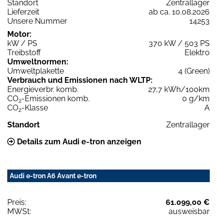
Standort
Zentrallager
Lieferzeit
ab ca. 10.08.2026
Unsere Nummer
14253
Motor:
kW / PS
370 kW / 503 PS
Treibstoff
Elektro
Umweltnormen:
Umweltplakette
4 (Green)
Verbrauch und Emissionen nach WLTP:
Energieverbr. komb.
27,7 kWh/100km
CO
-Emissionen komb.
0 g/km
2
CO
-Klasse
A
2
Standort
Zentrallager
Details zum Audi e-tron anzeigen
Audi e-tron A6 Avant e-tron
Preis:
61.099,00 €
MWSt:
ausweisbar