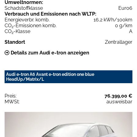
Umweltnormen:
Schadstoffklasse
Euro6
Verbrauch und Emissionen nach WLTP:
Energieverbr. komb.
16,2 kWh/100km
CO
-Emissionen komb.
0 g/km
2
CO
-Klasse
A
2
Standort
Zentrallager
Details zum Audi e-tron anzeigen
Audi e-tron A6 Avant e-tron edition one blue
HeadUp/Matrix/L
Preis:
76.399,00 €
MWSt:
ausweisbar