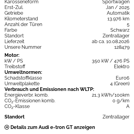
Karosserieform
Sportwagen
Erst-Zul.
Jan / 2025
Getriebe
Automatik
Kilometerstand
13.976 km
Anzahl der Türen
5
Farbe
Schwarz
Standort
Zentrallager
Lieferzeit
ab ca. 10.08.2026
Unsere Nummer
128479
Motor:
kW / PS
350 kW / 476 PS
Treibstoff
Elektro
Umweltnormen:
Schadstoffklasse
Euro6
Umweltplakette
4 (Green)
Verbrauch und Emissionen nach WLTP:
Energieverbr. komb.
21,3 kWh/100km
CO
-Emissionen komb.
0 g/km
2
CO
-Klasse
A
2
Standort
Zentrallager
Details zum Audi e-tron GT anzeigen