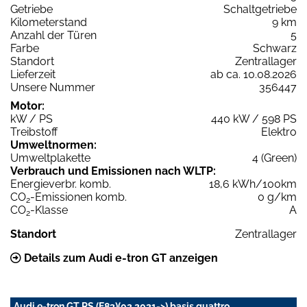
Getriebe
Schaltgetriebe
Kilometerstand
9 km
Anzahl der Türen
5
Farbe
Schwarz
Standort
Zentrallager
Lieferzeit
ab ca. 10.08.2026
Unsere Nummer
356447
Motor:
kW / PS
440 kW / 598 PS
Treibstoff
Elektro
Umweltnormen:
Umweltplakette
4 (Green)
Verbrauch und Emissionen nach WLTP:
Energieverbr. komb.
18,6 kWh/100km
CO
-Emissionen komb.
0 g/km
2
CO
-Klasse
A
2
Standort
Zentrallager
Details zum Audi e-tron GT anzeigen
Audi e-tron GT RS (F83)(02.2021->) basis quattro