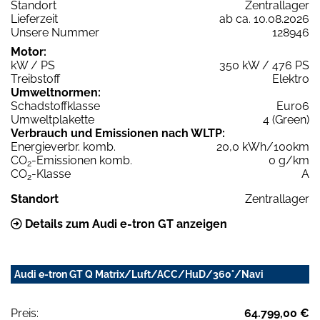
Standort
Zentrallager
Lieferzeit
ab ca. 10.08.2026
Unsere Nummer
128946
Motor:
kW / PS
350 kW / 476 PS
Treibstoff
Elektro
Umweltnormen:
Schadstoffklasse
Euro6
Umweltplakette
4 (Green)
Verbrauch und Emissionen nach WLTP:
Energieverbr. komb.
20,0 kWh/100km
CO
-Emissionen komb.
0 g/km
2
CO
-Klasse
A
2
Standort
Zentrallager
Details zum Audi e-tron GT anzeigen
Audi e-tron GT Q Matrix/Luft/ACC/HuD/360°/Navi
Preis:
64.799,00 €