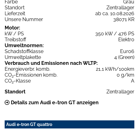
Farbe
Grau
Standort
Zentrallager
Lieferzeit
ab ca. 10.08.2026
Unsere Nummer
38071 KR
Motor:
kW / PS
350 kW / 476 PS
Treibstoff
Elektro
Umweltnormen:
Schadstoffklasse
Euro6
Umweltplakette
4 (Green)
Verbrauch und Emissionen nach WLTP:
Energieverbr. komb.
21,1 kWh/100km
CO
-Emissionen komb.
0 g/km
2
CO
-Klasse
A
2
Standort
Zentrallager
Details zum Audi e-tron GT anzeigen
Audi e-tron GT quattro