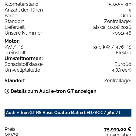
Kilometerstand
57.555 km
Anzahl der Türen
5
Farbe
Grau
Standort
Zentrallager
Lieferzeit
ab ca. 10.08.2026
Unsere Nummer
7001546
Motor:
kW / PS
350 kW / 476 PS
Treibstoff
Elektro
Umweltnormen:
Schadstoffklasse
Euro6d
Umweltplakette
4 (Green)
Standort
Zentrallager
Details zum Audi e-tron GT anzeigen
Audi E-tron GT RS Basis Quattro Matrix LED/ACC/360°/I
Preis:
75.999,00 €
MWSt:
ausweisbar