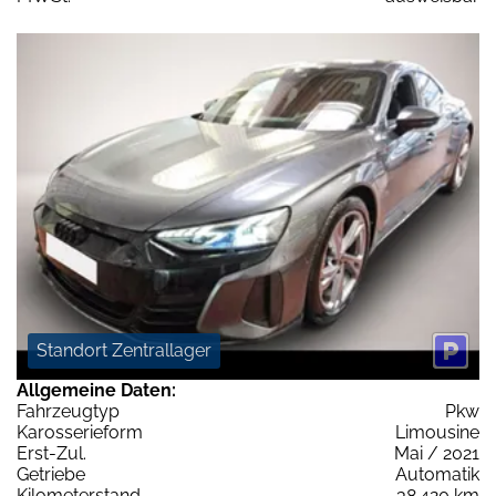
Standort Zentrallager
Allgemeine Daten:
Fahrzeugtyp
Pkw
Karosserieform
Limousine
Erst-Zul.
Mai / 2021
Getriebe
Automatik
Kilometerstand
38.420 km