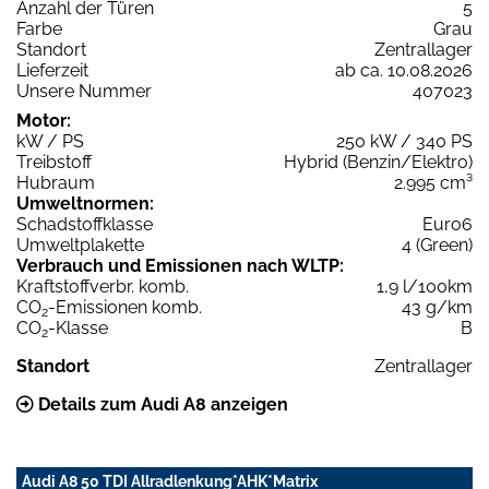
Anzahl der Türen
5
Farbe
Grau
Standort
Zentrallager
Lieferzeit
ab ca. 10.08.2026
Unsere Nummer
407023
Motor:
kW / PS
250 kW / 340 PS
Treibstoff
Hybrid (Benzin/Elektro)
Hubraum
2.995 cm³
Umweltnormen:
Schadstoffklasse
Euro6
Umweltplakette
4 (Green)
Verbrauch und Emissionen nach WLTP:
Kraftstoffverbr. komb.
1,9 l/100km
CO
-Emissionen komb.
43 g/km
2
CO
-Klasse
B
2
Standort
Zentrallager
Details zum Audi A8 anzeigen
Audi A8 50 TDI Allradlenkung*AHK*Matrix