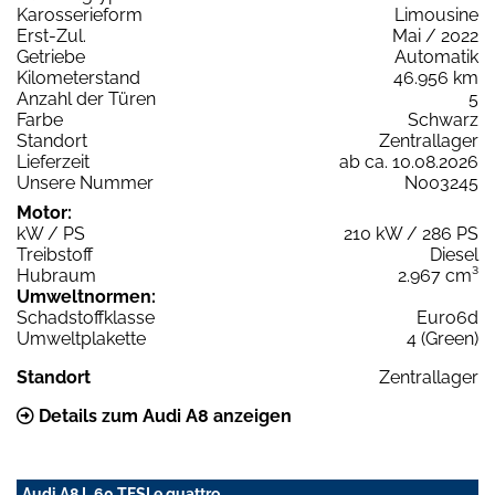
Karosserieform
Limousine
Erst-Zul.
Mai / 2022
Getriebe
Automatik
Kilometerstand
46.956 km
Anzahl der Türen
5
Farbe
Schwarz
Standort
Zentrallager
Lieferzeit
ab ca. 10.08.2026
Unsere Nummer
N003245
Motor:
kW / PS
210 kW / 286 PS
Treibstoff
Diesel
Hubraum
2.967 cm³
Umweltnormen:
Schadstoffklasse
Euro6d
Umweltplakette
4 (Green)
Standort
Zentrallager
Details zum Audi A8 anzeigen
Audi A8 L 60 TFSI e quattro