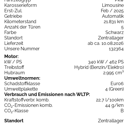
Karosserieform
Limousine
Erst-Zul.
Feb / 2025
Getriebe
Automatik
Kilometerstand
21.831 km
Anzahl der Türen
5
Farbe
Schwarz
Standort
Zentrallager
Lieferzeit
ab ca. 10.08.2026
Unsere Nummer
132364
Motor:
kW / PS
340 kW / 462 PS
Treibstoff
Hybrid (Benzin/Elektro)
Hubraum
2.995 cm³
Umweltnormen:
Schadstoffklasse
Euro6
Umweltplakette
4 (Green)
Verbrauch und Emissionen nach WLTP:
Kraftstoffverbr. komb.
22,7 l/100km
CO
-Emissionen komb.
44 g/km
2
CO
-Klasse
B
2
Standort
Zentrallager