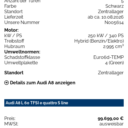
Anzahl der Türen
5
Farbe
Schwarz
Standort
Zentrallager
Lieferzeit
ab ca. 10.08.2026
Unsere Nummer
N005614
Motor:
kW / PS
250 kW / 340 PS
Treibstoff
Hybrid (Benzin/Elektro)
Hubraum
2.995 cm³
Umweltnormen:
Schadstoffklasse
Euro6d-TEMP
Umweltplakette
4 (Green)
Standort
Zentrallager
Details zum Audi A8 anzeigen
Audi A8 L 60 TFSI e quattro S line
Preis:
99.699,00 €
MWSt:
ausweisbar