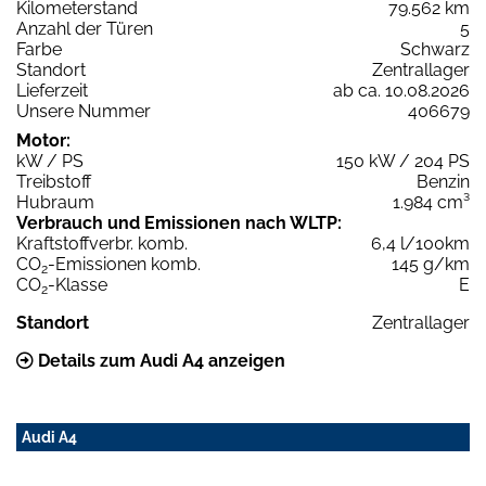
Kilometerstand
79.562 km
Anzahl der Türen
5
Farbe
Schwarz
Standort
Zentrallager
Lieferzeit
ab ca. 10.08.2026
Unsere Nummer
406679
Motor:
kW / PS
150 kW / 204 PS
Treibstoff
Benzin
Hubraum
1.984 cm³
Verbrauch und Emissionen nach WLTP:
Kraftstoffverbr. komb.
6,4 l/100km
CO
-Emissionen komb.
145 g/km
2
CO
-Klasse
E
2
Standort
Zentrallager
Details zum Audi A4 anzeigen
Audi A4