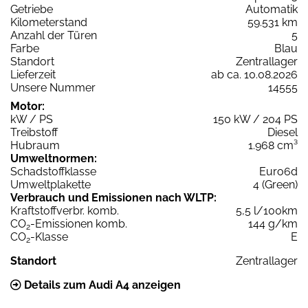
Getriebe
Automatik
Kilometerstand
59.531 km
Anzahl der Türen
5
Farbe
Blau
Standort
Zentrallager
Lieferzeit
ab ca. 10.08.2026
Unsere Nummer
14555
Motor:
kW / PS
150 kW / 204 PS
Treibstoff
Diesel
Hubraum
1.968 cm³
Umweltnormen:
Schadstoffklasse
Euro6d
Umweltplakette
4 (Green)
Verbrauch und Emissionen nach WLTP:
Kraftstoffverbr. komb.
5,5 l/100km
CO
-Emissionen komb.
144 g/km
2
CO
-Klasse
E
2
Standort
Zentrallager
Details zum Audi A4 anzeigen