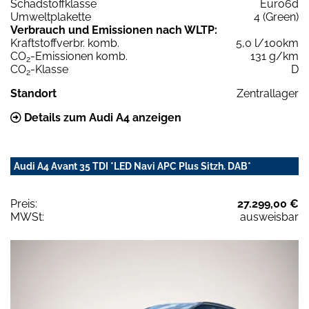
Schadstoffklasse
Euro6d
Umweltplakette
4 (Green)
Verbrauch und Emissionen nach WLTP:
Kraftstoffverbr. komb.
5,0 l/100km
CO
-Emissionen komb.
131 g/km
2
CO
-Klasse
D
2
Standort
Zentrallager
Details zum Audi A4 anzeigen
Audi A4 Avant 35 TDI *LED Navi APC Plus Sitzh. DAB*
Preis:
27.299,00 €
MWSt:
ausweisbar