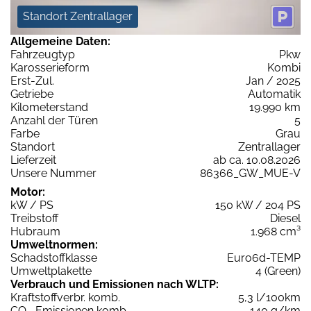
Standort Zentrallager
Allgemeine Daten:
Fahrzeugtyp
Pkw
Karosserieform
Kombi
Erst-Zul.
Jan / 2025
Getriebe
Automatik
Kilometerstand
19.990 km
Anzahl der Türen
5
Farbe
Grau
Standort
Zentrallager
Lieferzeit
ab ca. 10.08.2026
Unsere Nummer
86366_GW_MUE-V
Motor:
kW / PS
150 kW / 204 PS
Treibstoff
Diesel
Hubraum
1.968 cm³
Umweltnormen:
Schadstoffklasse
Euro6d-TEMP
Umweltplakette
4 (Green)
Verbrauch und Emissionen nach WLTP:
Kraftstoffverbr. komb.
5,3 l/100km
CO
-Emissionen komb.
140 g/km