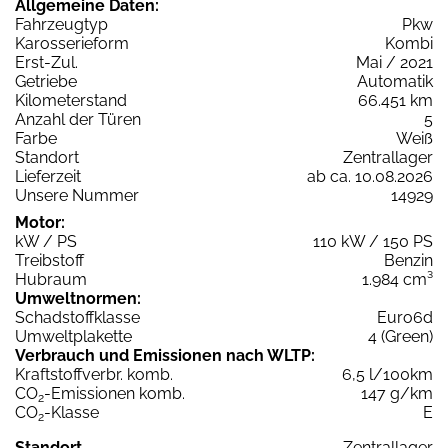
Allgemeine Daten:
Fahrzeugtyp
Pkw
Karosserieform
Kombi
Erst-Zul.
Mai / 2021
Getriebe
Automatik
Kilometerstand
66.451 km
Anzahl der Türen
5
Farbe
Weiß
Standort
Zentrallager
Lieferzeit
ab ca. 10.08.2026
Unsere Nummer
14929
Motor:
kW / PS
110 kW / 150 PS
Treibstoff
Benzin
Hubraum
1.984 cm³
Umweltnormen:
Schadstoffklasse
Euro6d
Umweltplakette
4 (Green)
Verbrauch und Emissionen nach WLTP:
Kraftstoffverbr. komb.
6,5 l/100km
CO
-Emissionen komb.
147 g/km
2
CO
-Klasse
E
2
Standort
Zentrallager