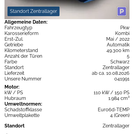
Standort Zentrallager
Allgemeine Daten:
Fahrzeugtyp
Pkw
Karosserieform
Kombi
Erst-Zul.
Mai / 2022
Getriebe
Automatik
Kilometerstand
49.300 km
Anzahl der Türen
5
Farbe
Schwarz
Standort
Zentrallager
Lieferzeit
ab ca. 10.08.2026
Unsere Nummer
041991
Motor:
kW / PS
110 kW / 150 PS
Hubraum
1.984 cm³
Umweltnormen:
Schadstoffklasse
Euro6d-TEMP
Umweltplakette
4 (Green)
Standort
Zentrallager