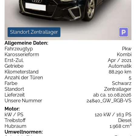
Standort Zentrallager
Allgemeine Daten:
Fahrzeugtyp
Pkw
Karosserieform
Kombi
Erst-Zul.
Apr / 2021
Getriebe
Automatik
Kilometerstand
88.290 km
Anzahl der Türen
5
Farbe
Schwarz
Standort
Zentrallager
Lieferzeit
ab ca. 10.08.2026
Unsere Nummer
24840_GW_RGB-VS
Motor:
kW / PS
120 kW / 163 PS
Treibstoff
Diesel
Hubraum
1.968 cm³
Umweltnormen: