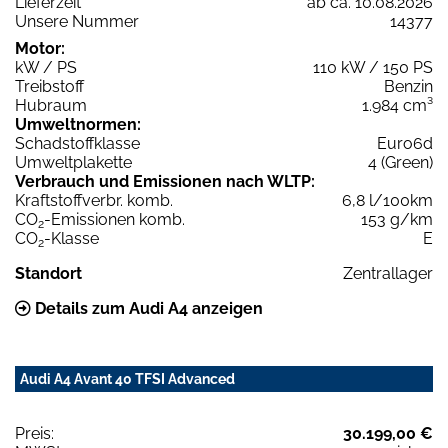
Lieferzeit
ab ca. 10.08.2026
Unsere Nummer
14377
Motor:
kW / PS
110 kW / 150 PS
Treibstoff
Benzin
Hubraum
1.984 cm³
Umweltnormen:
Schadstoffklasse
Euro6d
Umweltplakette
4 (Green)
Verbrauch und Emissionen nach WLTP:
Kraftstoffverbr. komb.
6,8 l/100km
CO
-Emissionen komb.
153 g/km
2
CO
-Klasse
E
2
Standort
Zentrallager
Details zum Audi A4 anzeigen
Audi A4 Avant 40 TFSI Advanced
Preis:
30.199,00 €