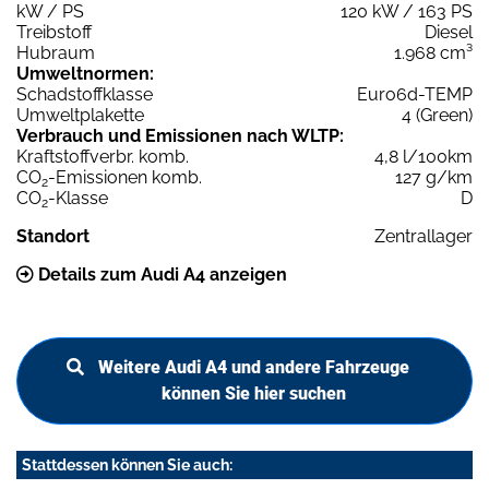
kW / PS
120 kW / 163 PS
Treibstoff
Diesel
Hubraum
1.968 cm³
Umweltnormen:
Schadstoffklasse
Euro6d-TEMP
Umweltplakette
4 (Green)
Verbrauch und Emissionen nach WLTP:
Kraftstoffverbr. komb.
4,8 l/100km
CO
-Emissionen komb.
127 g/km
2
CO
-Klasse
D
2
Standort
Zentrallager
Details zum Audi A4 anzeigen
Weitere Audi A4 und andere Fahrzeuge
können Sie hier suchen
Stattdessen können Sie auch: