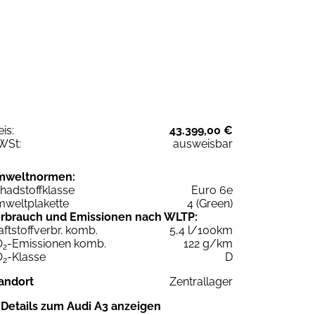
eis:
43.399,00 €
WSt:
ausweisbar
mweltnormen:
hadstoffklasse
Euro 6e
weltplakette
4 (Green)
rbrauch und Emissionen nach WLTP:
aftstoffverbr. komb.
5,4 l/100km
O
-Emissionen komb.
122 g/km
2
O
-Klasse
D
2
andort
Zentrallager
Details zum Audi A3 anzeigen