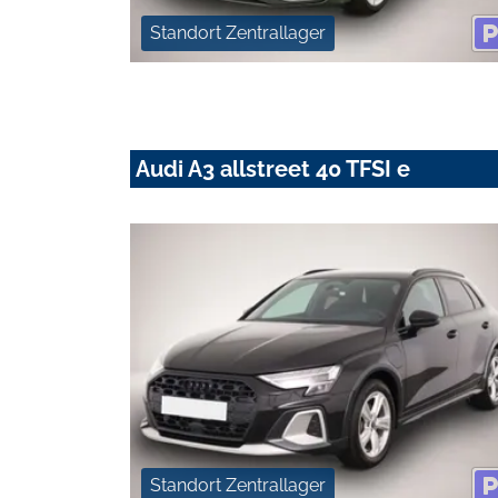
Standort Zentrallager
Audi A3 allstreet 40 TFSI e
Standort Zentrallager