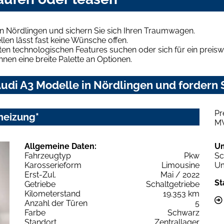
n Nördlingen und sichern Sie sich Ihren Traumwagen.
len lässt fast keine Wünsche offen.
en technologischen Features suchen oder sich für ein preiswe
hnen eine breite Palette an Optionen.
udi A3 Modelle in Nördlingen und fordern S
Pr
heizung*
M
Allgemeine Daten:
U
Fahrzeugtyp
Pkw
Sc
Karosserieform
Limousine
Um
Erst-Zul.
Mai / 2022
St
Getriebe
Schaltgetriebe
Kilometerstand
19.353 km
Anzahl der Türen
5
Farbe
Schwarz
Standort
Zentrallager