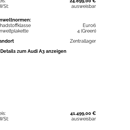
eis:
24.899,00 €
WSt:
ausweisbar
mweltnormen:
hadstoffklasse
Euro6
weltplakette
4 (Green)
andort
Zentrallager
Details zum Audi A3 anzeigen
eis:
41.499,00 €
WSt:
ausweisbar