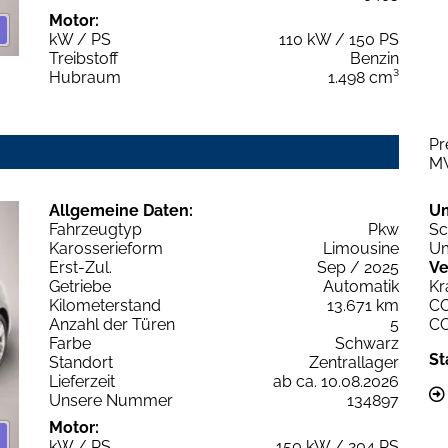
Motor:
kW / PS
110 kW / 150 PS
Treibstoff
Benzin
Hubraum
1.498 cm³
Pr
M
Allgemeine Daten:
U
Fahrzeugtyp
Pkw
Sc
Karosserieform
Limousine
Um
Erst-Zul.
Sep / 2025
Ve
Getriebe
Automatik
Kr
Kilometerstand
13.671 km
C
Anzahl der Türen
5
C
Farbe
Schwarz
St
Standort
Zentrallager
Lieferzeit
ab ca. 10.08.2026
Unsere Nummer
134897
Motor:
kW / PS
150 kW / 204 PS