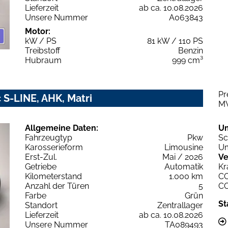
Lieferzeit
ab ca. 10.08.2026
Unsere Nummer
A063843
Motor:
kW / PS
81 kW / 110 PS
Treibstoff
Benzin
Hubraum
999 cm³
Pr
 S-LINE, AHK, Matri
M
Allgemeine Daten:
U
Fahrzeugtyp
Pkw
Sc
Karosserieform
Limousine
Um
Erst-Zul.
Mai / 2026
Ve
Getriebe
Automatik
Kr
Kilometerstand
1.000 km
C
Anzahl der Türen
5
C
Farbe
Grün
St
Standort
Zentrallager
Lieferzeit
ab ca. 10.08.2026
Unsere Nummer
TA089493