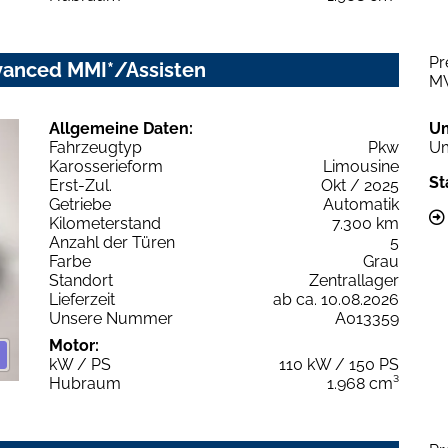
Pr
dvanced MMI*/Assisten
M
Allgemeine Daten:
U
Fahrzeugtyp
Pkw
Um
Karosserieform
Limousine
St
Erst-Zul.
Okt / 2025
Getriebe
Automatik
Kilometerstand
7.300 km
Anzahl der Türen
5
Farbe
Grau
Standort
Zentrallager
Lieferzeit
ab ca. 10.08.2026
Unsere Nummer
A013359
Motor:
kW / PS
110 kW / 150 PS
Hubraum
1.968 cm³