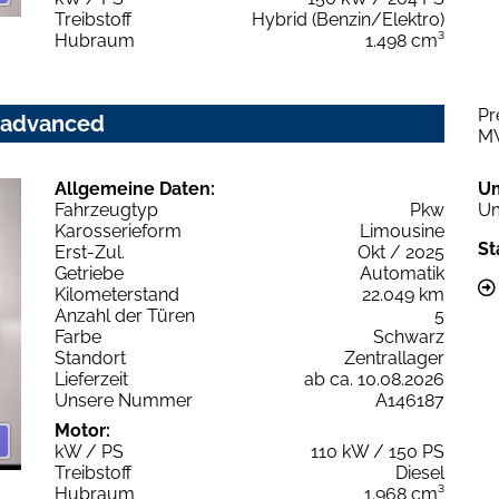
Treibstoff
Hybrid (Benzin/Elektro)
Hubraum
1.498 cm³
Pr
c advanced
M
Allgemeine Daten:
U
Fahrzeugtyp
Pkw
Um
Karosserieform
Limousine
St
Erst-Zul.
Okt / 2025
Getriebe
Automatik
Kilometerstand
22.049 km
Anzahl der Türen
5
Farbe
Schwarz
Standort
Zentrallager
Lieferzeit
ab ca. 10.08.2026
Unsere Nummer
A146187
Motor:
kW / PS
110 kW / 150 PS
Treibstoff
Diesel
Hubraum
1.968 cm³