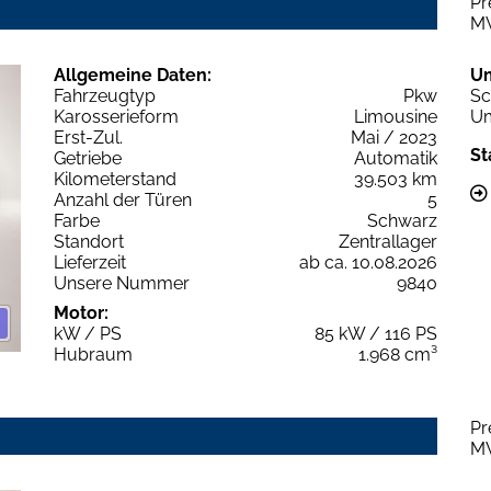
Pr
M
Allgemeine Daten:
U
Fahrzeugtyp
Pkw
Sc
Karosserieform
Limousine
Um
Erst-Zul.
Mai / 2023
St
Getriebe
Automatik
Kilometerstand
39.503 km
Anzahl der Türen
5
Farbe
Schwarz
Standort
Zentrallager
Lieferzeit
ab ca. 10.08.2026
Unsere Nummer
9840
Motor:
kW / PS
85 kW / 116 PS
Hubraum
1.968 cm³
Pr
M