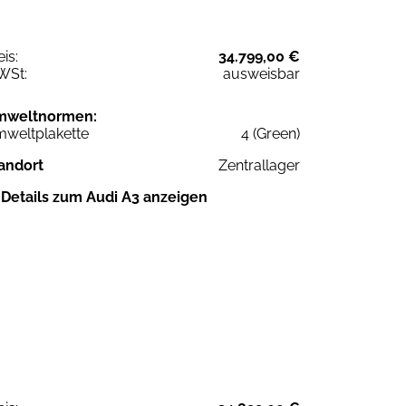
eis:
34.799,00 €
WSt:
ausweisbar
mweltnormen:
weltplakette
4 (Green)
andort
Zentrallager
Details zum Audi A3 anzeigen