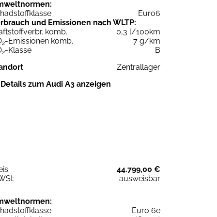
mweltnormen:
hadstoffklasse
Euro6
rbrauch und Emissionen nach WLTP:
aftstoffverbr. komb.
0,3 l/100km
O
-Emissionen komb.
7 g/km
2
O
-Klasse
B
2
andort
Zentrallager
Details zum Audi A3 anzeigen
eis:
44.799,00 €
WSt:
ausweisbar
mweltnormen:
hadstoffklasse
Euro 6e