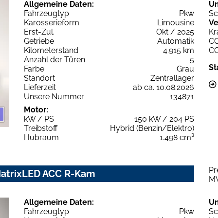
Allgemeine Daten:
U
Fahrzeugtyp
Pkw
Sc
Karosserieform
Limousine
Ve
Erst-Zul.
Okt / 2025
Kr
Getriebe
Automatik
C
Kilometerstand
4.915 km
C
Anzahl der Türen
5
St
Farbe
Grau
Standort
Zentrallager
Lieferzeit
ab ca. 10.08.2026
Unsere Nummer
134871
Motor:
kW / PS
150 kW / 204 PS
Treibstoff
Hybrid (Benzin/Elektro)
Hubraum
1.498 cm³
Pr
 MatrixLED ACC R-Kam
M
Allgemeine Daten:
U
Fahrzeugtyp
Pkw
Sc