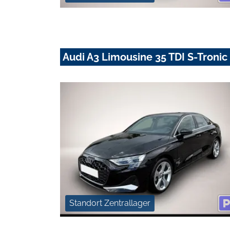
Audi A3 Limousine 35 TDI S-Troni
Standort Zentrallager