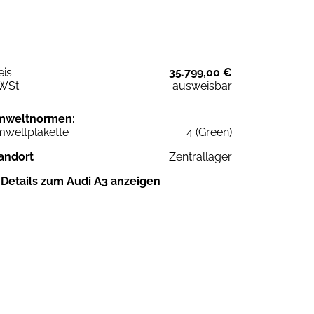
eis:
35.799,00 €
WSt:
ausweisbar
mweltnormen:
weltplakette
4 (Green)
andort
Zentrallager
Details zum Audi A3 anzeigen