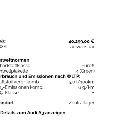
eis:
40.299,00 €
WSt:
ausweisbar
mweltnormen:
hadstoffklasse
Euro6
weltplakette
4 (Green)
rbrauch und Emissionen nach WLTP:
aftstoffverbr. komb.
5,0 l/100km
O
-Emissionen komb.
6 g/km
2
O
-Klasse
B
2
andort
Zentrallager
Details zum Audi A3 anzeigen