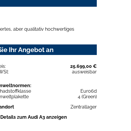
rtes, aber qualitativ hochwertiges
ie Ihr Angebot an
eis:
25.699,00 €
WSt:
ausweisbar
mweltnormen:
hadstoffklasse
Euro6d
weltplakette
4 (Green)
andort
Zentrallager
Details zum Audi A3 anzeigen