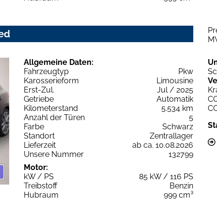
Pr
ced
M
Allgemeine Daten:
U
Fahrzeugtyp
Pkw
Sc
Karosserieform
Limousine
Ve
Erst-Zul.
Jul / 2025
Kr
Getriebe
Automatik
C
Kilometerstand
5.534 km
C
Anzahl der Türen
5
St
Farbe
Schwarz
Standort
Zentrallager
Lieferzeit
ab ca. 10.08.2026
Unsere Nummer
132799
Motor:
kW / PS
85 kW / 116 PS
Treibstoff
Benzin
Hubraum
999 cm³