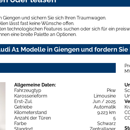
n Giengen und sichern Sie sich Ihren Traumwagen.
len lässt fast keine Wünsche offen.
en technologischen Features suchen oder sich für ein preiswe
hnen eine breite Palette an Optionen.
udi A1 Modelle in Giengen und fordern Sie 
Pr
M
Allgemeine Daten:
U
Fahrzeugtyp
Pkw
Sc
Karosserieform
Limousine
Um
Erst-Zul.
Jun / 2025
Ve
Getriebe
Automatik
Kr
Kilometerstand
9.223 km
C
Anzahl der Türen
5
C
Farbe
Schwarz
St
Standort
Zentrallager