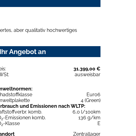
rtes, aber qualitativ hochwertiges
Ihr Angebot an
eis:
31.399,00 €
WSt:
ausweisbar
mweltnormen:
hadstoffklasse
Euro6
weltplakette
4 (Green)
rbrauch und Emissionen nach WLTP:
aftstoffverbr. komb.
6,0 l/100km
O
-Emissionen komb.
136 g/km
2
O
-Klasse
E
2
andort
Zentrallager