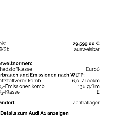
eis:
29.599,00 €
WSt:
ausweisbar
mweltnormen:
hadstoffklasse
Euro6
rbrauch und Emissionen nach WLTP:
aftstoffverbr. komb.
6,0 l/100km
O
-Emissionen komb.
136 g/km
2
O
-Klasse
E
2
andort
Zentrallager
Details zum Audi A1 anzeigen