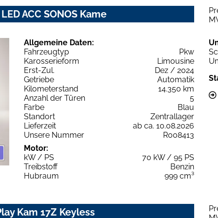
Pr
nic LED ACC SONOS Kame
M
Allgemeine Daten:
U
Fahrzeugtyp
Pkw
Sc
Karosserieform
Limousine
Um
Erst-Zul.
Dez / 2024
St
Getriebe
Automatik
Kilometerstand
14.350 km
Anzahl der Türen
5
Farbe
Blau
Standort
Zentrallager
Lieferzeit
ab ca. 10.08.2026
Unsere Nummer
R008413
Motor:
kW / PS
70 kW / 95 PS
Treibstoff
Benzin
Hubraum
999 cm³
Pr
Play Kam 17Z Keyless
M