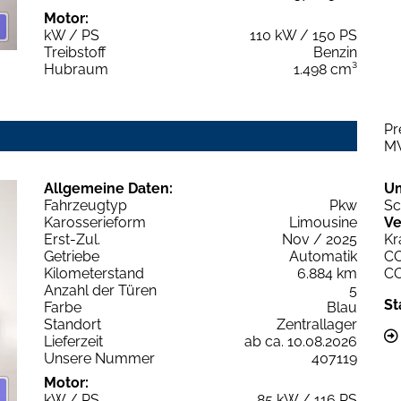
Motor:
kW / PS
110 kW / 150 PS
Treibstoff
Benzin
Hubraum
1.498 cm³
Pr
M
Allgemeine Daten:
U
Fahrzeugtyp
Pkw
Sc
Karosserieform
Limousine
Ve
Erst-Zul.
Nov / 2025
Kr
Getriebe
Automatik
C
Kilometerstand
6.884 km
C
Anzahl der Türen
5
St
Farbe
Blau
Standort
Zentrallager
Lieferzeit
ab ca. 10.08.2026
Unsere Nummer
407119
Motor:
kW / PS
85 kW / 116 PS