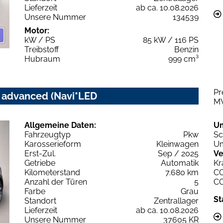
Lieferzeit
ab ca. 10.08.2026
Unsere Nummer
134539
Motor:
kW / PS
85 kW / 116 PS
Treibstoff
Benzin
Hubraum
999 cm³
Pr
c advanced (Navi*LED
M
Allgemeine Daten:
U
Fahrzeugtyp
Pkw
Sc
Karosserieform
Kleinwagen
Um
Erst-Zul.
Sep / 2025
Ve
Getriebe
Automatik
Kr
Kilometerstand
7.680 km
C
Anzahl der Türen
5
C
Farbe
Grau
St
Standort
Zentrallager
Lieferzeit
ab ca. 10.08.2026
Unsere Nummer
37605 KR