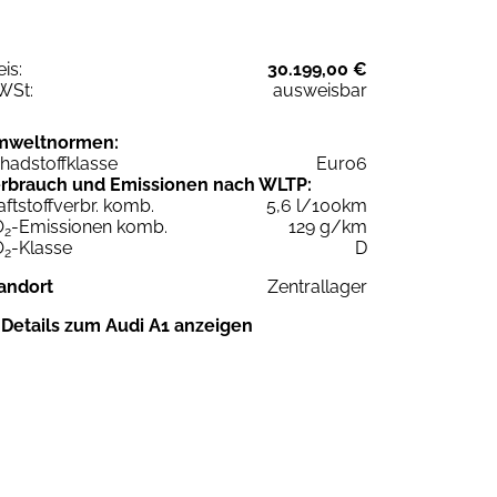
eis:
30.199,00 €
WSt:
ausweisbar
mweltnormen:
hadstoffklasse
Euro6
rbrauch und Emissionen nach WLTP:
aftstoffverbr. komb.
5,6 l/100km
O
-Emissionen komb.
129 g/km
2
O
-Klasse
D
2
andort
Zentrallager
Details zum Audi A1 anzeigen