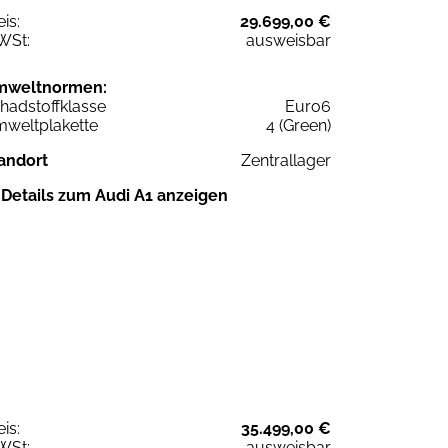
eis:
29.699,00 €
WSt:
ausweisbar
mweltnormen:
hadstoffklasse
Euro6
weltplakette
4 (Green)
andort
Zentrallager
Details zum Audi A1 anzeigen
eis:
35.499,00 €
WSt:
ausweisbar