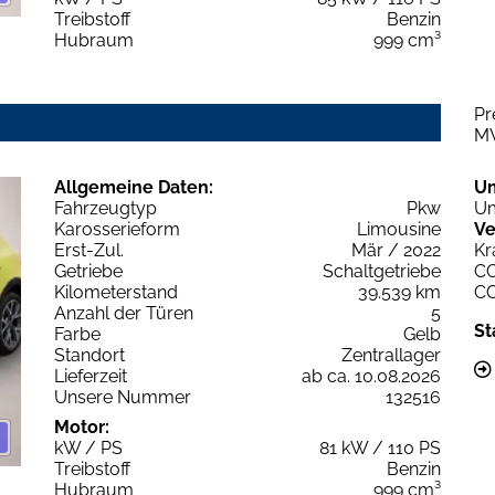
Treibstoff
Benzin
Hubraum
999 cm³
Pr
M
Allgemeine Daten:
U
Fahrzeugtyp
Pkw
Um
Karosserieform
Limousine
Ve
Erst-Zul.
Mär / 2022
Kr
Getriebe
Schaltgetriebe
C
Kilometerstand
39.539 km
C
Anzahl der Türen
5
St
Farbe
Gelb
Standort
Zentrallager
Lieferzeit
ab ca. 10.08.2026
Unsere Nummer
132516
Motor:
kW / PS
81 kW / 110 PS
Treibstoff
Benzin
Hubraum
999 cm³