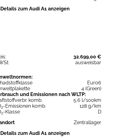
Details zum Audi A1 anzeigen
eis:
32.699,00 €
WSt:
ausweisbar
mweltnormen:
hadstoffklasse
Euro6
weltplakette
4 (Green)
rbrauch und Emissionen nach WLTP:
aftstoffverbr. komb.
5,6 l/100km
O
-Emissionen komb.
128 g/km
2
O
-Klasse
D
2
andort
Zentrallager
Details zum Audi A1 anzeigen