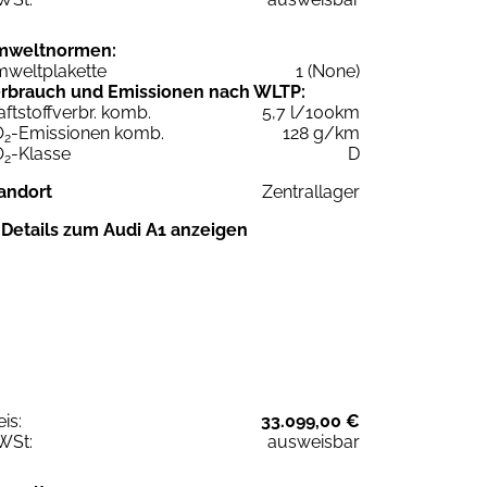
mweltnormen:
weltplakette
1 (None)
rbrauch und Emissionen nach WLTP:
aftstoffverbr. komb.
5,7 l/100km
O
-Emissionen komb.
128 g/km
2
O
-Klasse
D
2
andort
Zentrallager
Details zum Audi A1 anzeigen
eis:
33.099,00 €
WSt:
ausweisbar