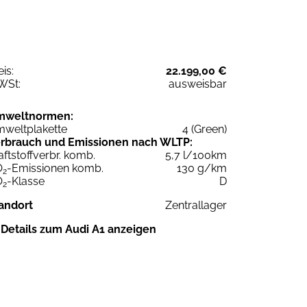
eis:
22.199,00 €
WSt:
ausweisbar
mweltnormen:
weltplakette
4 (Green)
rbrauch und Emissionen nach WLTP:
aftstoffverbr. komb.
5,7 l/100km
O
-Emissionen komb.
130 g/km
2
O
-Klasse
D
2
andort
Zentrallager
Details zum Audi A1 anzeigen