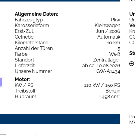
Allgemeine Daten:
U
Fahrzeugtyp
Pkw
Um
Karosserieform
Kleinwagen
Ve
Erst-Zul.
Jun / 2026
Kr
Getriebe
Automatik
C
Kilometerstand
10 km
C
Anzahl der Türen
5
St
Farbe
Weiß
Standort
Zentrallager
Lieferzeit
ab ca. 10.08.2026
Unsere Nummer
GW-A1434
Motor:
kW / PS
110 kW / 150 PS
Treibstoff
Benzin
Hubraum
1.498 cm³
Pr
M