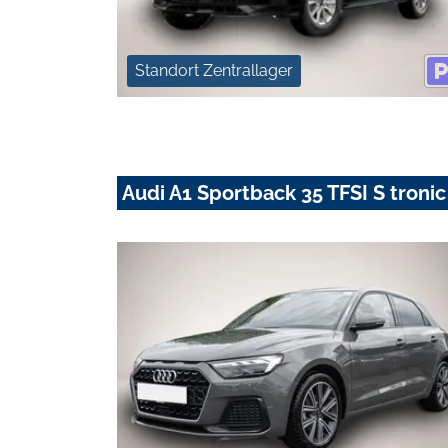
Standort Zentrallager
Audi A1 Sportback 35 TFSI S troni