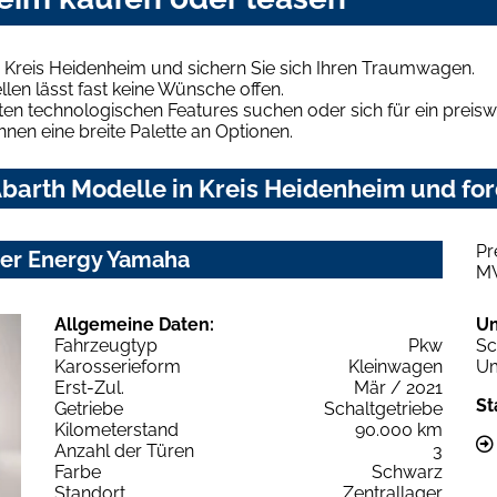
 Kreis Heidenheim und sichern Sie sich Ihren Traumwagen.
len lässt fast keine Wünsche offen.
en technologischen Features suchen oder sich für ein preiswe
hnen eine breite Palette an Optionen.
barth Modelle in Kreis Heidenheim und for
Pr
ter Energy Yamaha
M
Allgemeine Daten:
U
Fahrzeugtyp
Pkw
Sc
Karosserieform
Kleinwagen
Um
Erst-Zul.
Mär / 2021
St
Getriebe
Schaltgetriebe
Kilometerstand
90.000 km
Anzahl der Türen
3
Farbe
Schwarz
Standort
Zentrallager