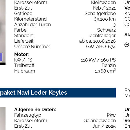
Karosserieform
Kleinwagen
Um
Erst-Zul.
Feb / 2021
Ve
Getriebe
Schaltgetriebe
Kr
Kilometerstand
69.100 km
C
Anzahl der Türen
3
C
Farbe
Schwarz
St
Standort
Zentrallager
Lieferzeit
ab ca. 10.08.2026
Unsere Nummer
GW-ABO1674
Motor:
kW / PS
118 kW / 160 PS
Treibstoff
Benzin
Hubraum
1.368 cm³
Pr
paket Navi Leder Keyles
M
Allgemeine Daten:
U
Fahrzeugtyp
Pkw
Um
Karosserieform
Geländewagen
Ve
Erst-Zul.
Jun / 2025
En