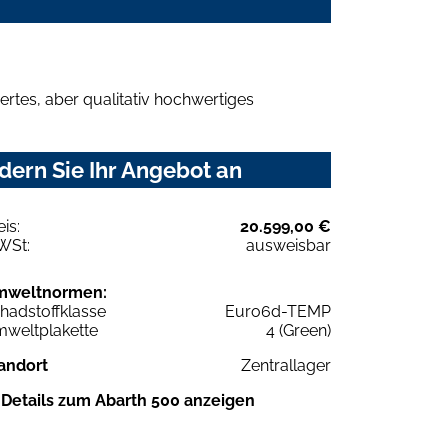
rtes, aber qualitativ hochwertiges
dern Sie Ihr Angebot an
eis:
20.599,00 €
WSt:
ausweisbar
mweltnormen:
hadstoffklasse
Euro6d-TEMP
weltplakette
4 (Green)
andort
Zentrallager
Details zum Abarth 500 anzeigen