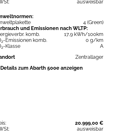
WSt:
ausweisbar
mweltnormen:
weltplakette
4 (Green)
rbrauch und Emissionen nach WLTP:
ergieverbr. komb.
17,9 kWh/100km
O
-Emissionen komb.
0 g/km
2
O
-Klasse
A
2
andort
Zentrallager
Details zum Abarth 500e anzeigen
eis:
20.999,00 €
WSt:
ausweisbar