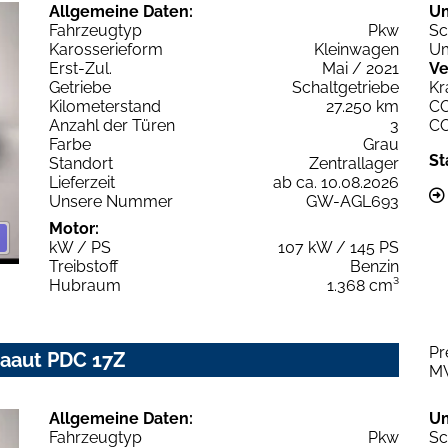
Allgemeine Daten:
U
Fahrzeugtyp
Pkw
Sc
Karosserieform
Kleinwagen
Um
Erst-Zul.
Mai / 2021
Ve
Getriebe
Schaltgetriebe
Kr
Kilometerstand
27.250 km
C
Anzahl der Türen
3
C
Farbe
Grau
St
Standort
Zentrallager
Lieferzeit
ab ca. 10.08.2026
Unsere Nummer
GW-AGL693
Motor:
kW / PS
107 kW / 145 PS
Treibstoff
Benzin
Hubraum
1.368 cm³
Pr
imaaut PDC 17Z
M
Allgemeine Daten:
U
Fahrzeugtyp
Pkw
Sc