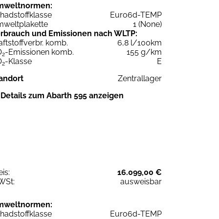
mweltnormen:
hadstoffklasse
Euro6d-TEMP
weltplakette
1 (None)
rbrauch und Emissionen nach WLTP:
aftstoffverbr. komb.
6,8 l/100km
O
-Emissionen komb.
155 g/km
2
O
-Klasse
E
2
andort
Zentrallager
Details zum Abarth 595 anzeigen
eis:
16.099,00 €
WSt:
ausweisbar
mweltnormen:
hadstoffklasse
Euro6d-TEMP