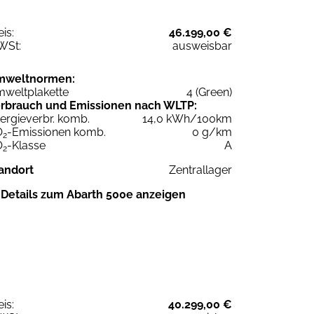
eis:
46.199,00 €
WSt:
ausweisbar
mweltnormen:
weltplakette
4 (Green)
rbrauch und Emissionen nach WLTP:
ergieverbr. komb.
14,0 kWh/100km
O
-Emissionen komb.
0 g/km
2
O
-Klasse
A
2
andort
Zentrallager
Details zum Abarth 500e anzeigen
eis:
40.299,00 €