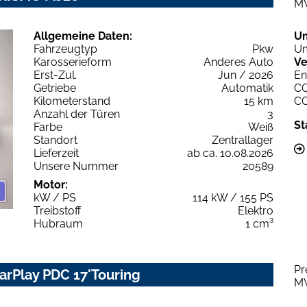
M
Allgemeine Daten:
U
Fahrzeugtyp
Pkw
Um
Karosserieform
Anderes Auto
Ve
Erst-Zul.
Jun / 2026
En
Getriebe
Automatik
C
Kilometerstand
15 km
C
Anzahl der Türen
3
St
Farbe
Weiß
Standort
Zentrallager
Lieferzeit
ab ca. 10.08.2026
Unsere Nummer
20589
Motor:
kW / PS
114 kW / 155 PS
Treibstoff
Elektro
Hubraum
1 cm³
Pr
CarPlay PDC 17'Touring
M