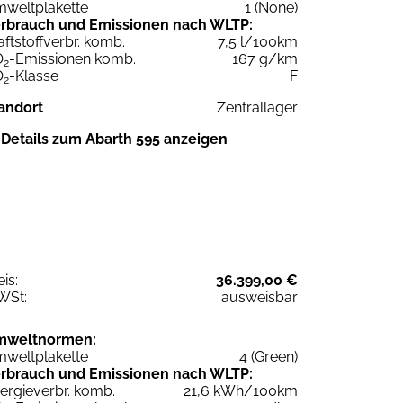
weltplakette
1 (None)
rbrauch und Emissionen nach WLTP:
aftstoffverbr. komb.
7,5 l/100km
O
-Emissionen komb.
167 g/km
2
O
-Klasse
F
2
andort
Zentrallager
Details zum Abarth 595 anzeigen
eis:
36.399,00 €
WSt:
ausweisbar
mweltnormen:
weltplakette
4 (Green)
rbrauch und Emissionen nach WLTP:
ergieverbr. komb.
21,6 kWh/100km