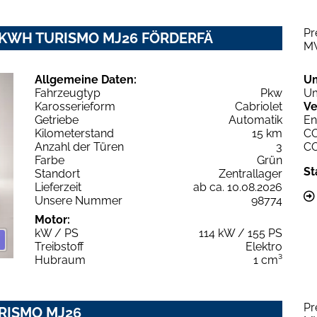
Pr
2 KWH TURISMO MJ26 FÖRDERFÄ
M
Allgemeine Daten:
U
Fahrzeugtyp
Pkw
Um
Karosserieform
Cabriolet
Ve
Getriebe
Automatik
En
Kilometerstand
15 km
C
Anzahl der Türen
3
C
Farbe
Grün
St
Standort
Zentrallager
Lieferzeit
ab ca. 10.08.2026
Unsere Nummer
98774
Motor:
kW / PS
114 kW / 155 PS
Treibstoff
Elektro
Hubraum
1 cm³
Pr
URISMO MJ26