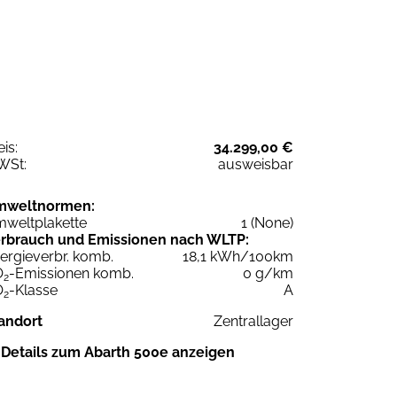
eis:
34.299,00 €
WSt:
ausweisbar
mweltnormen:
weltplakette
1 (None)
rbrauch und Emissionen nach WLTP:
ergieverbr. komb.
18,1 kWh/100km
O
-Emissionen komb.
0 g/km
2
O
-Klasse
A
2
andort
Zentrallager
Details zum Abarth 500e anzeigen