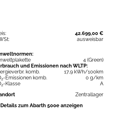
eis:
42.699,00 €
WSt:
ausweisbar
mweltnormen:
weltplakette
4 (Green)
rbrauch und Emissionen nach WLTP:
ergieverbr. komb.
17,9 kWh/100km
O
-Emissionen komb.
0 g/km
2
O
-Klasse
A
2
andort
Zentrallager
Details zum Abarth 500e anzeigen