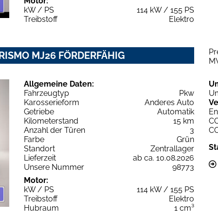
Motor:
kW / PS
114 kW / 155 PS
Treibstoff
Elektro
Pr
URISMO MJ26 FÖRDERFÄHIG
M
Allgemeine Daten:
U
Fahrzeugtyp
Pkw
Um
Karosserieform
Anderes Auto
Ve
Getriebe
Automatik
En
Kilometerstand
15 km
C
Anzahl der Türen
3
C
Farbe
Grün
St
Standort
Zentrallager
Lieferzeit
ab ca. 10.08.2026
Unsere Nummer
98773
Motor:
kW / PS
114 kW / 155 PS
Treibstoff
Elektro
Hubraum
1 cm³