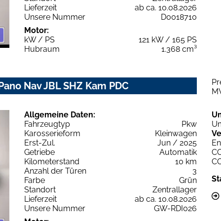
Lieferzeit
ab ca. 10.08.2026
Unsere Nummer
D0018710
Motor:
kW / PS
121 kW / 165 PS
Hubraum
1.368 cm³
Pr
 Pano Nav JBL SHZ Kam PDC
M
Allgemeine Daten:
U
Fahrzeugtyp
Pkw
Um
Karosserieform
Kleinwagen
Ve
Erst-Zul.
Jun / 2025
En
Getriebe
Automatik
C
Kilometerstand
10 km
C
Anzahl der Türen
3
St
Farbe
Grün
Standort
Zentrallager
Lieferzeit
ab ca. 10.08.2026
Unsere Nummer
GW-RDI026