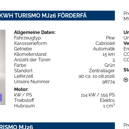
Pr
2 KWH TURISMO MJ26 FÖRDERFÄ
M
Allgemeine Daten:
U
Fahrzeugtyp
Pkw
Um
Karosserieform
Cabriolet
Ve
Getriebe
Automatik
En
Kilometerstand
15 km
C
Anzahl der Türen
3
C
Farbe
Grün
St
Standort
Zentrallager
Lieferzeit
ab ca. 10.08.2026
Unsere Nummer
98774
Motor:
kW / PS
114 kW / 155 PS
Treibstoff
Elektro
Hubraum
1 cm³
Pr
URISMO MJ26