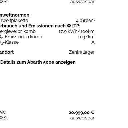
WSt:
ausweisbar
mweltnormen:
weltplakette
4 (Green)
rbrauch und Emissionen nach WLTP:
ergieverbr. komb.
17,9 kWh/100km
O
-Emissionen komb.
0 g/km
2
O
-Klasse
A
2
andort
Zentrallager
Details zum Abarth 500e anzeigen
eis:
20.999,00 €
WSt:
ausweisbar