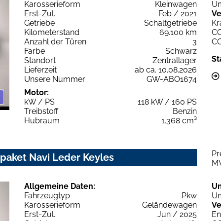
Karosserieform
Kleinwagen
Um
Erst-Zul.
Feb / 2021
Ve
Getriebe
Schaltgetriebe
Kr
Kilometerstand
69.100 km
C
Anzahl der Türen
3
C
Farbe
Schwarz
St
Standort
Zentrallager
Lieferzeit
ab ca. 10.08.2026
Unsere Nummer
GW-ABO1674
Motor:
kW / PS
118 kW / 160 PS
Treibstoff
Benzin
Hubraum
1.368 cm³
Pr
paket Navi Leder Keyles
M
Allgemeine Daten:
U
Fahrzeugtyp
Pkw
Um
Karosserieform
Geländewagen
Ve
Erst-Zul.
Jun / 2025
En