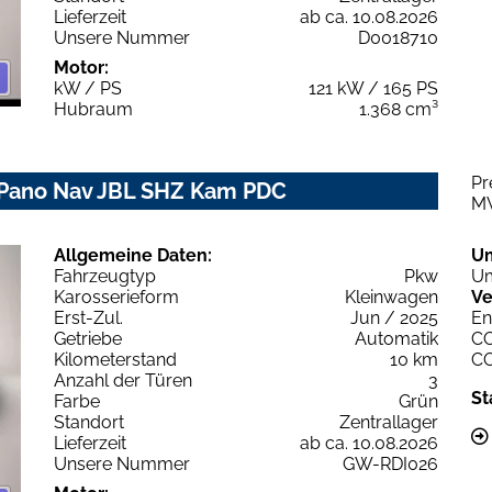
Lieferzeit
ab ca. 10.08.2026
Unsere Nummer
D0018710
Motor:
kW / PS
121 kW / 165 PS
Hubraum
1.368 cm³
Pr
 Pano Nav JBL SHZ Kam PDC
M
Allgemeine Daten:
U
Fahrzeugtyp
Pkw
Um
Karosserieform
Kleinwagen
Ve
Erst-Zul.
Jun / 2025
En
Getriebe
Automatik
C
Kilometerstand
10 km
C
Anzahl der Türen
3
St
Farbe
Grün
Standort
Zentrallager
Lieferzeit
ab ca. 10.08.2026
Unsere Nummer
GW-RDI026