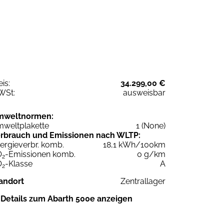
eis:
34.299,00 €
WSt:
ausweisbar
mweltnormen:
weltplakette
1 (None)
rbrauch und Emissionen nach WLTP:
ergieverbr. komb.
18,1 kWh/100km
O
-Emissionen komb.
0 g/km
2
O
-Klasse
A
2
andort
Zentrallager
Details zum Abarth 500e anzeigen