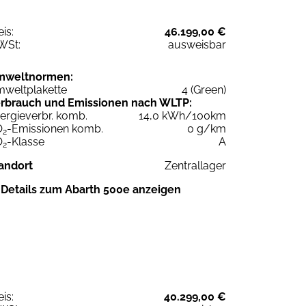
eis:
46.199,00 €
WSt:
ausweisbar
mweltnormen:
weltplakette
4 (Green)
rbrauch und Emissionen nach WLTP:
ergieverbr. komb.
14,0 kWh/100km
O
-Emissionen komb.
0 g/km
2
O
-Klasse
A
2
andort
Zentrallager
Details zum Abarth 500e anzeigen
eis:
40.299,00 €