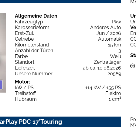
M
Allgemeine Daten:
U
Fahrzeugtyp
Pkw
Um
Karosserieform
Anderes Auto
Ve
Erst-Zul.
Jun / 2026
En
Getriebe
Automatik
C
Kilometerstand
15 km
C
Anzahl der Türen
3
St
Farbe
Weiß
Standort
Zentrallager
Lieferzeit
ab ca. 10.08.2026
Unsere Nummer
20589
Motor:
kW / PS
114 kW / 155 PS
Treibstoff
Elektro
Hubraum
1 cm³
Pr
CarPlay PDC 17'Touring
M