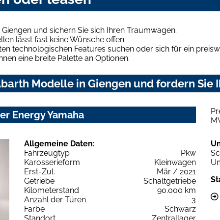
 Giengen und sichern Sie sich Ihren Traumwagen.
len lässt fast keine Wünsche offen.
en technologischen Features suchen oder sich für ein preiswe
hnen eine breite Palette an Optionen.
barth Modelle in Giengen und fordern Sie 
Pr
ter Energy Yamaha
M
Allgemeine Daten:
U
Fahrzeugtyp
Pkw
Sc
Karosserieform
Kleinwagen
Um
Erst-Zul.
Mär / 2021
St
Getriebe
Schaltgetriebe
Kilometerstand
90.000 km
Anzahl der Türen
3
Farbe
Schwarz
Standort
Zentrallager