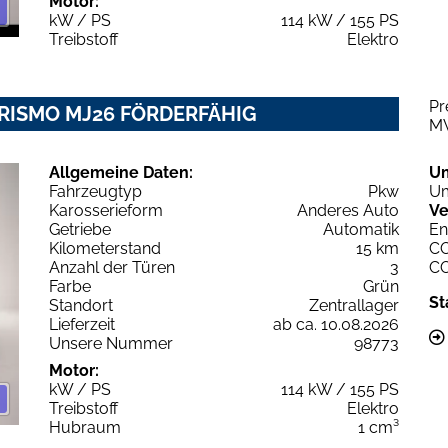
Motor:
kW / PS
114 kW / 155 PS
Treibstoff
Elektro
Pr
URISMO MJ26 FÖRDERFÄHIG
M
Allgemeine Daten:
U
Fahrzeugtyp
Pkw
Um
Karosserieform
Anderes Auto
Ve
Getriebe
Automatik
En
Kilometerstand
15 km
C
Anzahl der Türen
3
C
Farbe
Grün
St
Standort
Zentrallager
Lieferzeit
ab ca. 10.08.2026
Unsere Nummer
98773
Motor:
kW / PS
114 kW / 155 PS
Treibstoff
Elektro
Hubraum
1 cm³