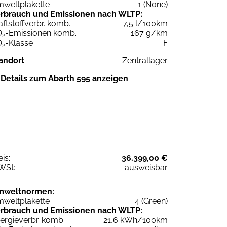
weltplakette
1 (None)
rbrauch und Emissionen nach WLTP:
aftstoffverbr. komb.
7,5 l/100km
O
-Emissionen komb.
167 g/km
2
O
-Klasse
F
2
andort
Zentrallager
Details zum Abarth 595 anzeigen
eis:
36.399,00 €
WSt:
ausweisbar
mweltnormen:
weltplakette
4 (Green)
rbrauch und Emissionen nach WLTP:
ergieverbr. komb.
21,6 kWh/100km