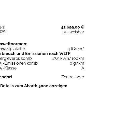
eis:
42.699,00 €
WSt:
ausweisbar
mweltnormen:
weltplakette
4 (Green)
rbrauch und Emissionen nach WLTP:
ergieverbr. komb.
17,9 kWh/100km
O
-Emissionen komb.
0 g/km
2
O
-Klasse
A
2
andort
Zentrallager
Details zum Abarth 500e anzeigen