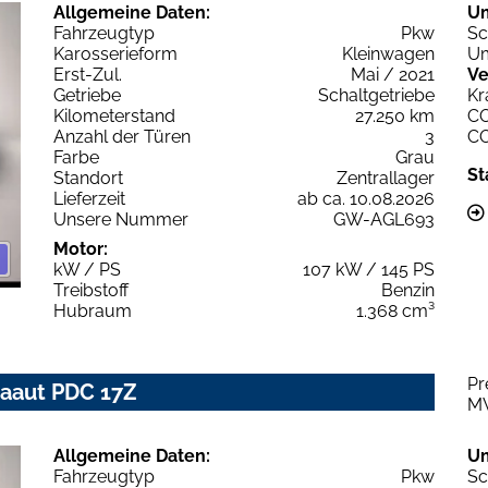
Allgemeine Daten:
U
Fahrzeugtyp
Pkw
Sc
Karosserieform
Kleinwagen
Um
Erst-Zul.
Mai / 2021
Ve
Getriebe
Schaltgetriebe
Kr
Kilometerstand
27.250 km
C
Anzahl der Türen
3
C
Farbe
Grau
St
Standort
Zentrallager
Lieferzeit
ab ca. 10.08.2026
Unsere Nummer
GW-AGL693
Motor:
kW / PS
107 kW / 145 PS
Treibstoff
Benzin
Hubraum
1.368 cm³
Pr
imaaut PDC 17Z
M
Allgemeine Daten:
U
Fahrzeugtyp
Pkw
Sc