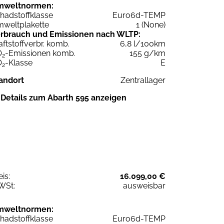
mweltnormen:
hadstoffklasse
Euro6d-TEMP
weltplakette
1 (None)
rbrauch und Emissionen nach WLTP:
aftstoffverbr. komb.
6,8 l/100km
O
-Emissionen komb.
155 g/km
2
O
-Klasse
E
2
andort
Zentrallager
Details zum Abarth 595 anzeigen
eis:
16.099,00 €
WSt:
ausweisbar
mweltnormen:
hadstoffklasse
Euro6d-TEMP