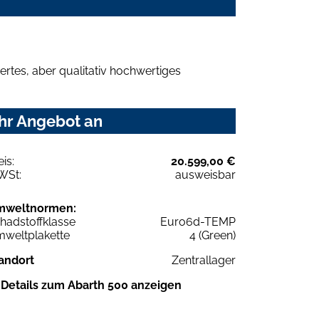
rtes, aber qualitativ hochwertiges
Ihr Angebot an
eis:
20.599,00 €
WSt:
ausweisbar
mweltnormen:
hadstoffklasse
Euro6d-TEMP
weltplakette
4 (Green)
andort
Zentrallager
Details zum Abarth 500 anzeigen