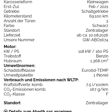
Karosserieform
Kleinwagen
Erst-Zul.
Feb / 2021
Getriebe
Schaltgetriebe
Kilometerstand
69.100 km
Anzahl der Türen
3
Farbe
Schwarz
Standort
Zentrallager
Lieferzeit
ab ca. 10.08.2026
Unsere Nummer
GW-ABO1674
Motor:
kW / PS
118 kW / 160 PS
Treibstoff
Benzin
Hubraum
1.368 cm³
Umweltnormen:
Schadstoffklasse
Euro6d-TEMP
Umweltplakette
1 (None)
Verbrauch und Emissionen nach WLTP:
Kraftstoffverbr. komb.
7,5 l/100km
CO
-Emissionen komb.
167 g/km
2
CO
-Klasse
F
2
Standort
Zentrallager
Details zum Abarth 595 anzeigen