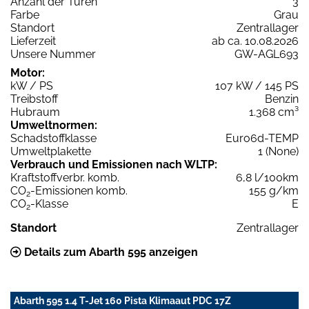
Anzahl der Türen
3
Farbe
Grau
Standort
Zentrallager
Lieferzeit
ab ca. 10.08.2026
Unsere Nummer
GW-AGL693
Motor:
kW / PS
107 kW / 145 PS
Treibstoff
Benzin
Hubraum
1.368 cm³
Umweltnormen:
Schadstoffklasse
Euro6d-TEMP
Umweltplakette
1 (None)
Verbrauch und Emissionen nach WLTP:
Kraftstoffverbr. komb.
6,8 l/100km
CO
-Emissionen komb.
155 g/km
2
CO
-Klasse
E
2
Standort
Zentrallager
Details zum Abarth 595 anzeigen
Abarth 595 1.4 T-Jet 160 Pista Klimaaut PDC 17Z