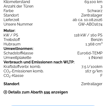
Kilometerstand
69.100 km
Anzahl der Türen
3
Farbe
Schwarz
Standort
Zentrallager
Lieferzeit
ab ca. 10.08.2026
Unsere Nummer
GW-ABO1674
Motor:
kW / PS
118 kW / 160 PS
Treibstoff
Benzin
Hubraum
1.368 cm³
Umweltnormen:
Schadstoffklasse
Euro6d-TEMP
Umweltplakette
1 (None)
Verbrauch und Emissionen nach WLTP:
Kraftstoffverbr. komb.
7,5 l/100km
CO
-Emissionen komb.
167 g/km
2
CO
-Klasse
F
2
Standort
Zentrallager
Details zum Abarth 595 anzeigen