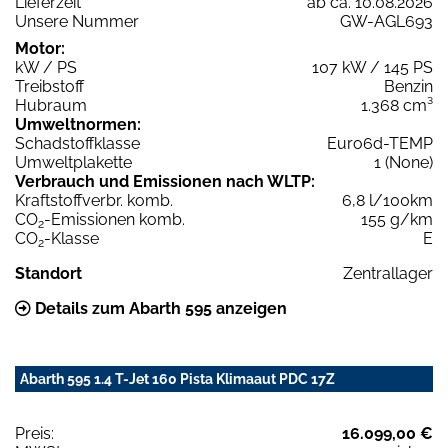
Lieferzeit
ab ca. 10.08.2026
Unsere Nummer
GW-AGL693
Motor:
kW / PS
107 kW / 145 PS
Treibstoff
Benzin
Hubraum
1.368 cm³
Umweltnormen:
Schadstoffklasse
Euro6d-TEMP
Umweltplakette
1 (None)
Verbrauch und Emissionen nach WLTP:
Kraftstoffverbr. komb.
6,8 l/100km
CO
-Emissionen komb.
155 g/km
2
CO
-Klasse
E
2
Standort
Zentrallager
Details zum Abarth 595 anzeigen
Abarth 595 1.4 T-Jet 160 Pista Klimaaut PDC 17Z
Preis:
16.099,00 €