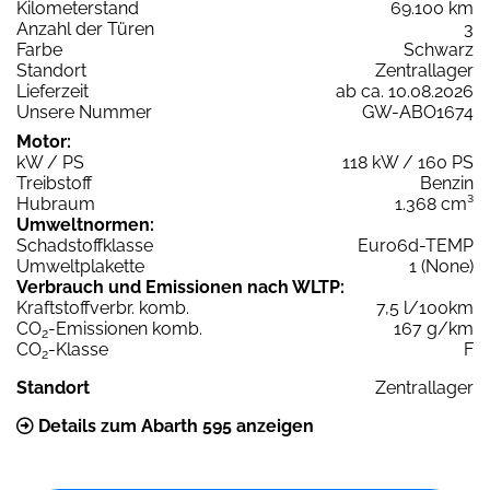
Kilometerstand
69.100 km
Anzahl der Türen
3
Farbe
Schwarz
Standort
Zentrallager
Lieferzeit
ab ca. 10.08.2026
Unsere Nummer
GW-ABO1674
Motor:
kW / PS
118 kW / 160 PS
Treibstoff
Benzin
Hubraum
1.368 cm³
Umweltnormen:
Schadstoffklasse
Euro6d-TEMP
Umweltplakette
1 (None)
Verbrauch und Emissionen nach WLTP:
Kraftstoffverbr. komb.
7,5 l/100km
CO
-Emissionen komb.
167 g/km
2
CO
-Klasse
F
2
Standort
Zentrallager
Details zum Abarth 595 anzeigen