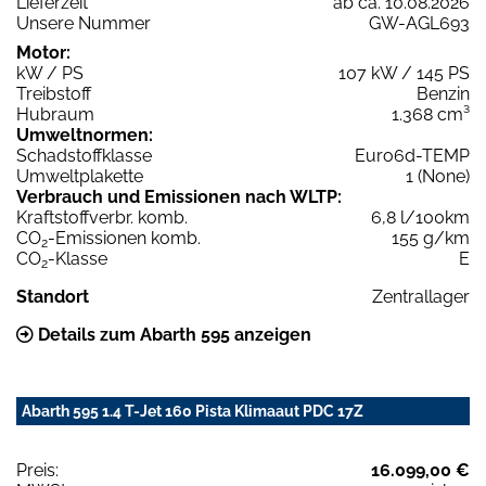
Lieferzeit
ab ca. 10.08.2026
Unsere Nummer
GW-AGL693
Motor:
kW / PS
107 kW / 145 PS
Treibstoff
Benzin
Hubraum
1.368 cm³
Umweltnormen:
Schadstoffklasse
Euro6d-TEMP
Umweltplakette
1 (None)
Verbrauch und Emissionen nach WLTP:
Kraftstoffverbr. komb.
6,8 l/100km
CO
-Emissionen komb.
155 g/km
2
CO
-Klasse
E
2
Standort
Zentrallager
Details zum Abarth 595 anzeigen
Abarth 595 1.4 T-Jet 160 Pista Klimaaut PDC 17Z
Preis:
16.099,00 €