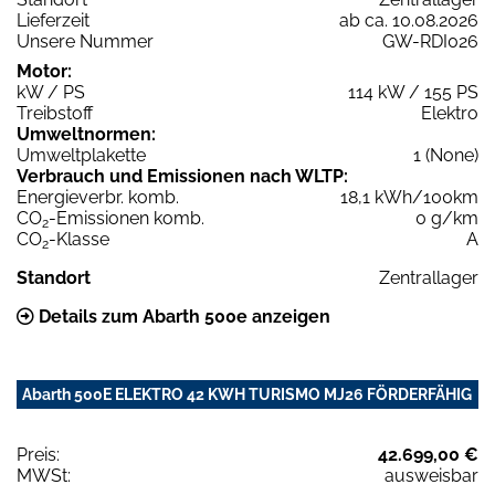
Lieferzeit
ab ca. 10.08.2026
Unsere Nummer
GW-RDI026
Motor:
kW / PS
114 kW / 155 PS
Treibstoff
Elektro
Umweltnormen:
Umweltplakette
1 (None)
Verbrauch und Emissionen nach WLTP:
Energieverbr. komb.
18,1 kWh/100km
CO
-Emissionen komb.
0 g/km
2
CO
-Klasse
A
2
Standort
Zentrallager
Details zum Abarth 500e anzeigen
Abarth 500E ELEKTRO 42 KWH TURISMO MJ26 FÖRDERFÄHIG
Preis:
42.699,00 €
MWSt:
ausweisbar