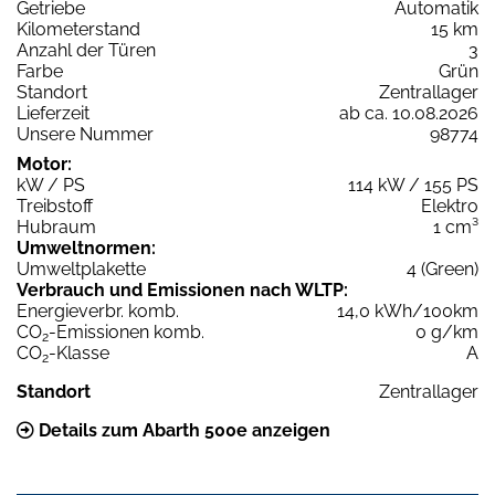
Getriebe
Automatik
Kilometerstand
15 km
Anzahl der Türen
3
Farbe
Grün
Standort
Zentrallager
Lieferzeit
ab ca. 10.08.2026
Unsere Nummer
98774
Motor:
kW / PS
114 kW / 155 PS
Treibstoff
Elektro
Hubraum
1 cm³
Umweltnormen:
Umweltplakette
4 (Green)
Verbrauch und Emissionen nach WLTP:
Energieverbr. komb.
14,0 kWh/100km
CO
-Emissionen komb.
0 g/km
2
CO
-Klasse
A
2
Standort
Zentrallager
Details zum Abarth 500e anzeigen