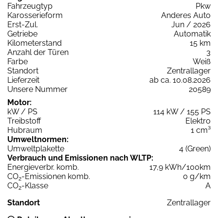
Fahrzeugtyp
Pkw
Karosserieform
Anderes Auto
Erst-Zul.
Jun / 2026
Getriebe
Automatik
Kilometerstand
15 km
Anzahl der Türen
3
Farbe
Weiß
Standort
Zentrallager
Lieferzeit
ab ca. 10.08.2026
Unsere Nummer
20589
Motor:
kW / PS
114 kW / 155 PS
Treibstoff
Elektro
Hubraum
1 cm³
Umweltnormen:
Umweltplakette
4 (Green)
Verbrauch und Emissionen nach WLTP:
Energieverbr. komb.
17,9 kWh/100km
CO
-Emissionen komb.
0 g/km
2
CO
-Klasse
A
2
Standort
Zentrallager